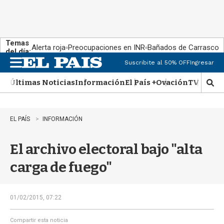
Temas
Alerta roja
Preocupaciones en INR
Bañados de Carrasco
del día:
Suscribite al 50% OFF
Ingresar
M
e
Últimas Noticias
Información
El País +
Ovación
TV Show
n
M
u
o
s
t
EL PAÍS
INFORMACIÓN
r
a
El archivo electoral bajo "alta
r
b
carga de fuego"
�
s
q
u
01/02/2015, 07:22
e
d
Compartir esta noticia