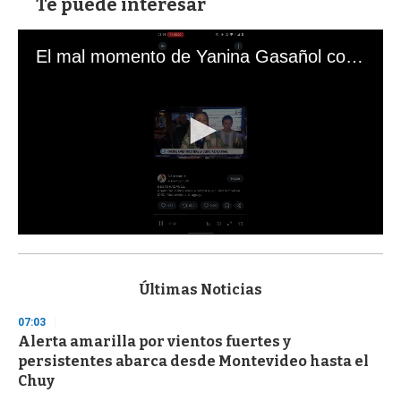
Te puede interesar
El mal momento de Yanina Gasañol con un hincha argentino en "Subrayado"
0
s
e
c
Últimas Noticias
o
n
07:03
d
Alerta amarilla por vientos fuertes y
s
o
persistentes abarca desde Montevideo hasta el
f
Chuy
3
3