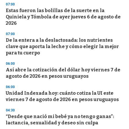
s
07:00
e
Estas fueron las bolillas de la suerte en la
c
Quiniela y Tómbola de ayer jueves 6 de agosto de
o
n
2026
d
s
07:00
De la entera a la deslactosada: los nutrientes
clave que aporta la leche y cómo elegir la mejor
para tu cuerpo
06:00
Así abre la cotización del dólar hoy viernes 7 de
agosto de 2026 en pesos uruguayos
06:00
Unidad Indexada hoy: cuánto cotiza la UI este
viernes 7 de agosto de 2026 en pesos uruguayos
04:30
“Desde que nació mi bebé ya no tengo ganas”:
lactancia, sexualidad y deseo sin culpa