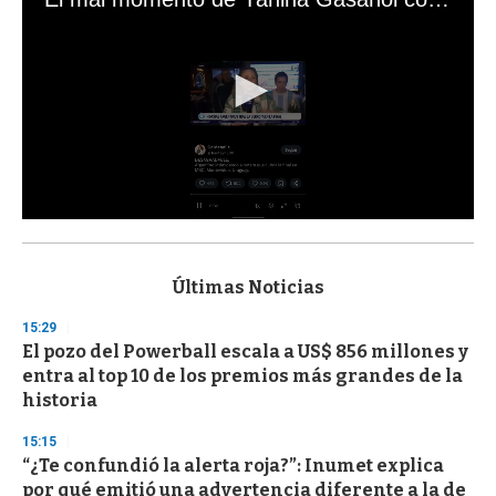
0
s
e
c
Últimas Noticias
o
n
15:29
d
El pozo del Powerball escala a US$ 856 millones y
s
o
entra al top 10 de los premios más grandes de la
f
historia
3
3
s
15:15
e
“¿Te confundió la alerta roja?”: Inumet explica
c
por qué emitió una advertencia diferente a la de
o