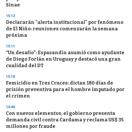
n
Sinae
d
s
15:12
Declararán "alerta institucional" por fenómeno
de El Niño: reuniones comenzarán la semana
próxima
15:11
“Un desafío”: Espasandín asumió como ayudante
de Diego Forlán en Uruguay y destacó una gran
cualidad del DT
15:10
Femicidio en Tres Cruces: dictan 180 días de
prisión preventiva para el hombre imputado por
el crimen
14:46
Con nuevos elementos, el gobierno presenta
demanda civil contra Cardama y reclama US$ 35
millones por fraude