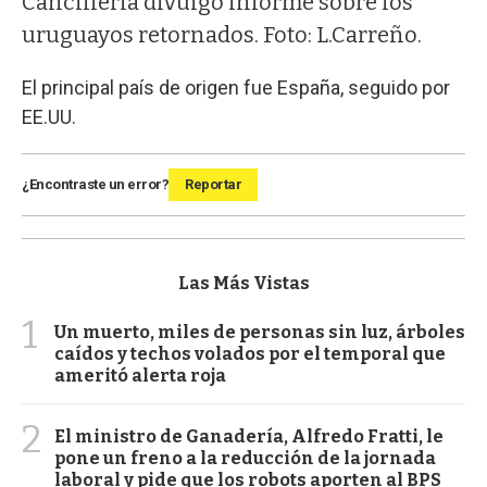
Cancillería divulgó informe sobre los
uruguayos retornados. Foto: L.Carreño.
El principal país de origen fue España, seguido por
EE.UU.
¿Encontraste un error?
Reportar
Las Más Vistas
1
Un muerto, miles de personas sin luz, árboles
caídos y techos volados por el temporal que
ameritó alerta roja
2
El ministro de Ganadería, Alfredo Fratti, le
pone un freno a la reducción de la jornada
laboral y pide que los robots aporten al BPS