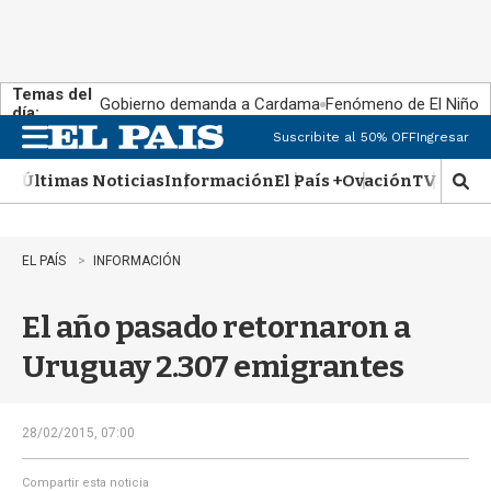
Temas del
Gobierno demanda a Cardama
Fenómeno de El Niño
día:
Suscribite al 50% OFF
Ingresar
M
e
Últimas Noticias
Información
El País +
Ovación
TV Show
n
M
u
o
s
t
EL PAÍS
INFORMACIÓN
r
a
El año pasado retornaron a
r
b
Uruguay 2.307 emigrantes
�
s
q
u
28/02/2015, 07:00
e
d
Compartir esta noticia