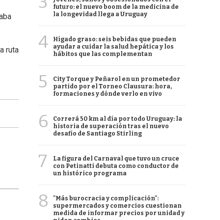
3
futuro: el nuevo boom de la medicina de
la longevidad llega a Uruguay
jaba
4
Hígado graso: seis bebidas que pueden
ayudar a cuidar la salud hepática y los
a ruta
hábitos que las complementan
5
City Torque y Peñarol en un prometedor
partido por el Torneo Clausura: hora,
formaciones y dónde verlo en vivo
6
Correrá 50 km al día por todo Uruguay: la
historia de superación tras el nuevo
desafío de Santiago Stirling
7
La figura del Carnaval que tuvo un cruce
con Petinatti debuta como conductor de
un histórico programa
8
"Más burocracia y complicación":
supermercados y comercios cuestionan
medida de informar precios por unidad y