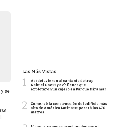
Las Más Vistas
1
Así detuvieron al cantante de trap
Nahuel One23 y a chilenos que
explotaron un cajero en Parque Miramar
 y se
2
Comenzó la construcción del edificio más
alto de América Latina: superará los 470
arse
metros
l
Jóvenes, sanos y obsesionados con el