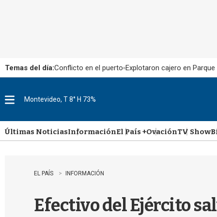
Temas del día:
Conflicto en el puerto
Explotaron cajero en Parque
Montevideo, T 8° H 73%
M
e
n
u
Últimas Noticias
Información
El País +
Ovación
TV Show
B
EL PAÍS
INFORMACIÓN
Efectivo del Ejército s