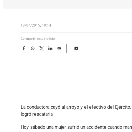
18/04/2015, 19:14
Compartir esta noticia
F
W
T
L
E
a
h
w
i
m
c
a
i
n
a
e
t
t
k
i
b
s
t
e
l
o
A
e
d
o
p
r
I
k
p
n
La conductora cayó al arroyo y el efectivo del Ejército
logró rescatarla.
Hoy sábado una mujer sufrió un accidente cuando mane