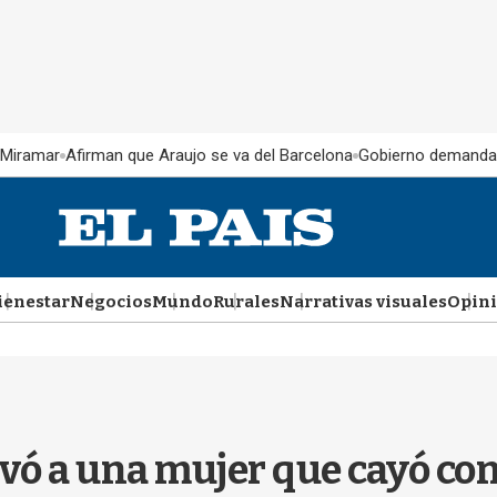
 Miramar
Afirman que Araujo se va del Barcelona
Gobierno demanda
ienestar
Negocios
Mundo
Rurales
Narrativas visuales
Opin
alvó a una mujer que cayó con