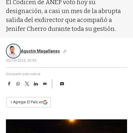
a
El Codicen de ANEP votó hoy su
designación, a casi un mes de la abrupta
salida del exdirector que acompañó a
Jenifer Cherro durante toda su gestión.
Agustín Magallanes
25/10/2023, 20:55
Compartir esta noticia
F
W
T
L
E
a
h
w
i
m
c
a
i
n
a
e
t
t
k
i
+
Agregar El País en
b
s
t
e
l
o
A
e
d
o
p
r
I
k
p
n