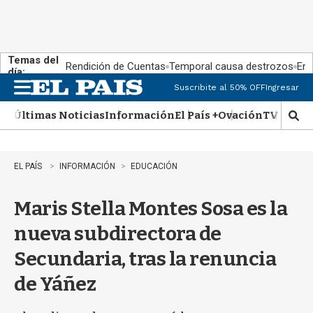
Temas del
Rendición de Cuentas
Temporal causa destrozos
En 
día:
Suscribite al 50% OFF
Ingresar
M
e
Últimas Noticias
Información
El País +
Ovación
TV Show
n
M
u
o
s
t
EL PAÍS
INFORMACIÓN
EDUCACIÓN
r
a
Maris Stella Montes Sosa es la
r
b
nueva subdirectora de
�
s
Secundaria, tras la renuncia
q
u
de Yáñez
e
d