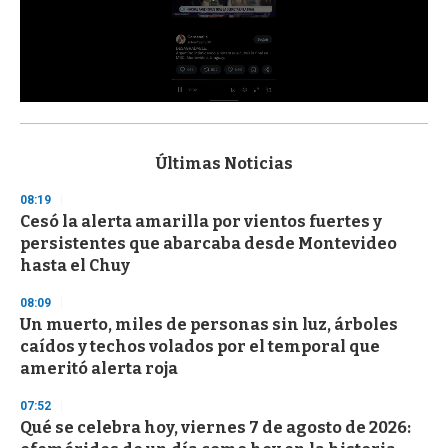
0
s
e
c
Últimas Noticias
o
n
08:19
d
Cesó la alerta amarilla por vientos fuertes y
s
o
persistentes que abarcaba desde Montevideo
f
hasta el Chuy
3
3
s
08:09
e
Un muerto, miles de personas sin luz, árboles
c
caídos y techos volados por el temporal que
o
n
ameritó alerta roja
d
s
07:52
Qué se celebra hoy, viernes 7 de agosto de 2026: