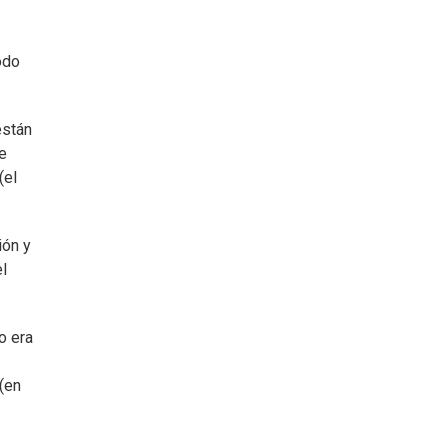
odo
están
de
(el
ión y
el
o era
(en