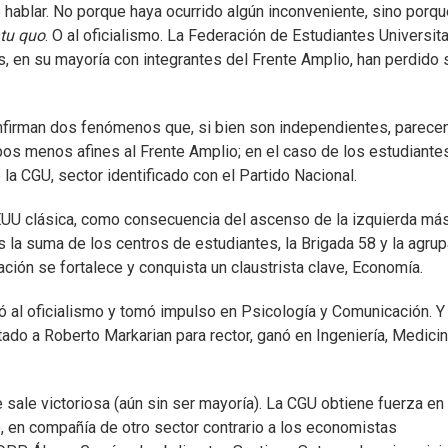
 hablar. No porque haya ocurrido algún inconveniente, sino porqu
atu quo
. O al oficialismo. La Federación de Estudiantes Universit
, en su mayoría con integrantes del Frente Amplio, han perdido 
confirman dos fenómenos que, si bien son independientes, parece
upos menos afines al Frente Amplio; en el caso de los estudiante
a CGU, sector identificado con el Partido Nacional.
 FEUU clásica, como consecuencia del ascenso de la izquierda má
s la suma de los centros de estudiantes, la Brigada 58 y la agru
ción se fortalece y conquista un claustrista clave, Economía.
 al oficialismo y tomó impulso en Psicología y Comunicación. Y
do a Roberto Markarian para rector, ganó en Ingeniería, Medicin
 sale victoriosa (aún sin ser mayoría). La CGU obtiene fuerza en
, en compañía de otro sector contrario a los economistas