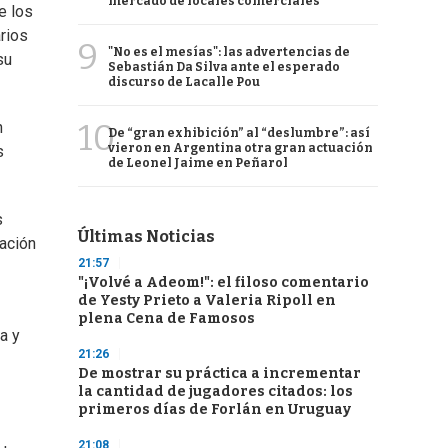
mercado de locales comerciales
e los
arios
9
"No es el mesías": las advertencias de
su
Sebastián Da Silva ante el esperado
discurso de Lacalle Pou
10
n
De “gran exhibición” al “deslumbre”: así
vieron en Argentina otra gran actuación
s
de Leonel Jaime en Peñarol
s
Últimas Noticias
pación
21:57
"¡Volvé a Adeom!": el filoso comentario
de Yesty Prieto a Valeria Ripoll en
plena Cena de Famosos
a y
21:26
De mostrar su práctica a incrementar
la cantidad de jugadores citados: los
primeros días de Forlán en Uruguay
21:08