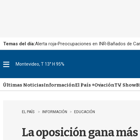
Temas del día:
Alerta roja
Preocupaciones en INR
Bañados de Ca
Montevideo, T 13° H 95%
M
e
n
u
Últimas Noticias
Información
El País +
Ovación
TV Show
B
EL PAÍS
INFORMACIÓN
EDUCACIÓN
La oposición gana más 