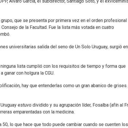
 OPP, Álvaro García, el subdirector, Santiago Soto, y el exvicemini
 grupo, que se presenta por primera vez en el orden profesional
l Consejo de la Facultad. Fue la lista más votada en cuatro
embó.
ones universitarias salida del seno de Un Solo Uruguay, surgió en
inguna lista cumplió con los requisitos de tiempo y forma que
 a ganar con holgura la CGU.
ificación, hay que entenderlas como un gran abanico de grises.
Uruguay estuvo dividido y su agrupación líder, Fosalba (afín al F
arreras emparentadas con la medicina.
 a 50, lo que hace que todo puede cambiar cuando se cuenten los