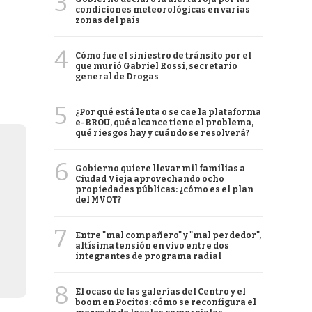
3
condiciones meteorológicas en varias
zonas del país
4
Cómo fue el siniestro de tránsito por el
que murió Gabriel Rossi, secretario
general de Drogas
5
¿Por qué está lenta o se cae la plataforma
e-BROU, qué alcance tiene el problema,
qué riesgos hay y cuándo se resolverá?
6
Gobierno quiere llevar mil familias a
Ciudad Vieja aprovechando ocho
propiedades públicas: ¿cómo es el plan
del MVOT?
7
Entre "mal compañero" y "mal perdedor",
altísima tensión en vivo entre dos
integrantes de programa radial
8
El ocaso de las galerías del Centro y el
boom en Pocitos: cómo se reconfigura el