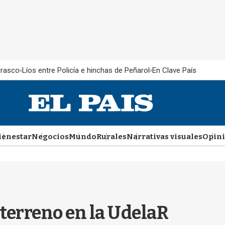
rrasco
Líos entre Policía e hinchas de Peñarol
En Clave País
ienestar
Negocios
Mundo
Rurales
Narrativas visuales
Opin
terreno en la UdelaR