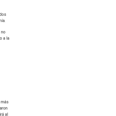
ados
ía.
n no
o a la
r más
taron
rá al