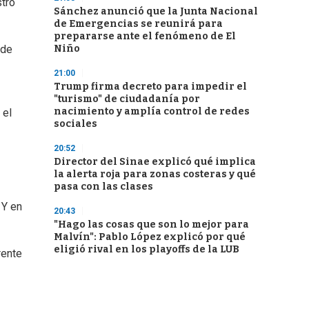
stro
Sánchez anunció que la Junta Nacional
de Emergencias se reunirá para
prepararse ante el fenómeno de El
Niño
 de
21:00
Trump firma decreto para impedir el
"turismo" de ciudadanía por
nacimiento y amplía control de redes
 el
sociales
20:52
Director del Sinae explicó qué implica
la alerta roja para zonas costeras y qué
pasa con las clases
 Y en
20:43
"Hago las cosas que son lo mejor para
Malvín": Pablo López explicó por qué
eligió rival en los playoffs de la LUB
rente