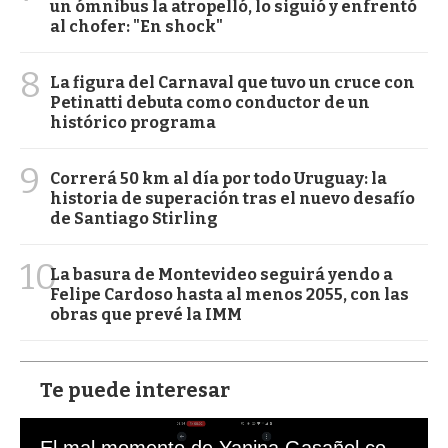
un ómnibus la atropelló, lo siguió y enfrentó
al chofer: "En shock"
8
La figura del Carnaval que tuvo un cruce con
Petinatti debuta como conductor de un
histórico programa
9
Correrá 50 km al día por todo Uruguay: la
historia de superación tras el nuevo desafío
de Santiago Stirling
10
La basura de Montevideo seguirá yendo a
Felipe Cardoso hasta al menos 2055, con las
obras que prevé la IMM
Te puede interesar
El mal momento de Yanina Gasañol con un hincha argentino en "Subrayado"