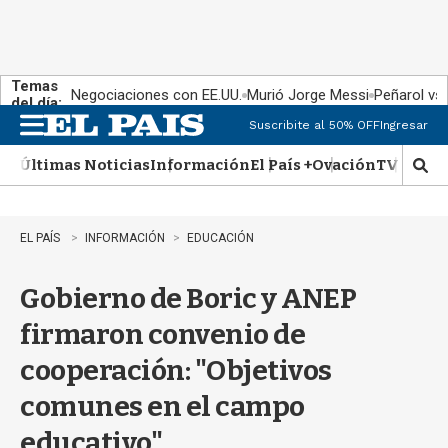
Temas
Negociaciones con EE.UU.
Murió Jorge Messi
Peñarol vs
del día:
Suscribite al 50% OFF
Ingresar
M
e
Últimas Noticias
Información
El País +
Ovación
TV Show
n
M
u
o
s
t
EL PAÍS
INFORMACIÓN
EDUCACIÓN
r
a
Gobierno de Boric y ANEP
r
b
firmaron convenio de
�
s
cooperación: "Objetivos
q
u
comunes en el campo
e
d
educativo"