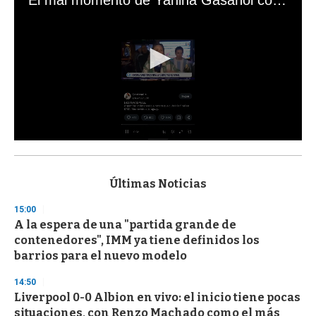
0
s
e
c
Últimas Noticias
o
n
15:00
d
A la espera de una "partida grande de
s
o
contenedores", IMM ya tiene definidos los
f
barrios para el nuevo modelo
3
3
s
14:50
e
Liverpool 0-0 Albion en vivo: el inicio tiene pocas
c
situaciones, con Renzo Machado como el más
o