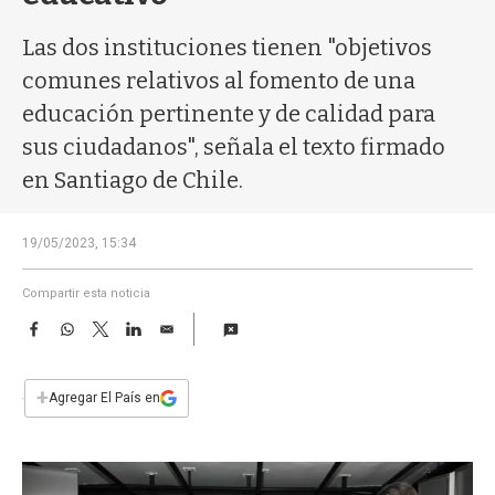
a
Las dos instituciones tienen "objetivos
comunes relativos al fomento de una
educación pertinente y de calidad para
sus ciudadanos", señala el texto firmado
en Santiago de Chile.
19/05/2023, 15:34
Compartir esta noticia
F
W
T
L
E
a
h
w
i
m
c
a
i
n
a
e
t
t
k
i
+
Agregar El País en
b
s
t
e
l
o
A
e
d
o
p
r
I
k
p
n