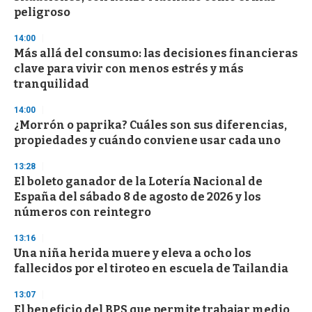
n
peligroso
d
s
14:00
Más allá del consumo: las decisiones financieras
clave para vivir con menos estrés y más
tranquilidad
14:00
¿Morrón o paprika? Cuáles son sus diferencias,
propiedades y cuándo conviene usar cada uno
13:28
El boleto ganador de la Lotería Nacional de
España del sábado 8 de agosto de 2026 y los
números con reintegro
13:16
Una niña herida muere y eleva a ocho los
fallecidos por el tiroteo en escuela de Tailandia
13:07
El beneficio del BPS que permite trabajar medio