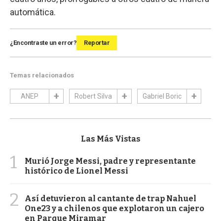
automática.
¿Encontraste un error?
Reportar
Temas relacionados
ANEP
Robert Silva
Gabriel Boric
Las Más Vistas
1
Murió Jorge Messi, padre y representante
histórico de Lionel Messi
2
Así detuvieron al cantante de trap Nahuel
One23 y a chilenos que explotaron un cajero
en Parque Miramar