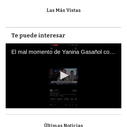
Las Más Vistas
Te puede interesar
El mal momento de Yanina Gasañol con un hincha argentino en "Subrayado"
0
s
e
c
Últimas Noticias