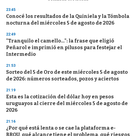
o
n
23:45
d
Conocé los resultados de la Quiniela y la Tómbola
s
o
nocturna del miércoles 5 de agosto de 2026
f
3
22:49
3
s
"Tranquilo el camello...": la frase que eligió
e
Peñarol e imprimió en pilusos para festejar el
c
Intermedio
o
n
d
21:53
s
Sorteo del 5 de Oro de este miércoles 5 de agosto
de 2026: números sorteados, pozos y aciertos
21:19
Esta es la cotización del dólar hoy en pesos
uruguayos al cierre del miércoles 5 de agosto de
2026
21:16
¿Por qué está lenta o se cae la plataforma e-
BROU, qué alcance tiene el problema, qué riesgos