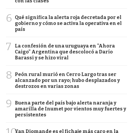
con las clases
6
Qué significa la alerta roja decretada por el
gobierno y cómo se activa la operativa en el
país
7
La confesión de una uruguaya en "Ahora
Caigo" Argentina que descolocó a Darío
Barassi y se hizo viral
8
Peón rural murió en Cerro Largo tras ser
alcanzado por un rayo; hubo desplazados y
destrozos en varias zonas
9
Buena parte del país bajo alerta naranja y
amarilla de Inumet por vientos muy fuertes y
persistentes
10
Yan Diomande es el fichaje más caro en la