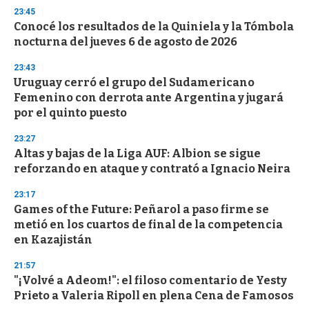
n
23:45
d
Conocé los resultados de la Quiniela y la Tómbola
s
o
nocturna del jueves 6 de agosto de 2026
f
3
23:43
3
s
Uruguay cerró el grupo del Sudamericano
e
Femenino con derrota ante Argentina y jugará
c
por el quinto puesto
o
n
d
23:27
s
Altas y bajas de la Liga AUF: Albion se sigue
reforzando en ataque y contrató a Ignacio Neira
23:17
Games of the Future: Peñarol a paso firme se
metió en los cuartos de final de la competencia
en Kazajistán
21:57
"¡Volvé a Adeom!": el filoso comentario de Yesty
Prieto a Valeria Ripoll en plena Cena de Famosos