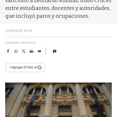
sancionó a Leonardo Ruidíaz, hubo cruces
a
entre estudiantes, docentes y autoridades,
que incluyó paros y ocupaciones.
12/09/2023, 03:45
Compartir esta noticia
F
W
T
L
E
a
h
w
i
m
c
a
i
n
a
e
t
t
k
i
+
Agregar El País en
b
s
t
e
l
o
A
e
d
o
p
r
I
k
p
n