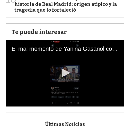
historia de Real Madrid: origen atípico y la
tragedia que lo fortaleció
Te puede interesar
El mal momento de Yanina Gasañol con un hincha argentino en "Subrayado"
0
s
e
c
Últimas Noticias
o