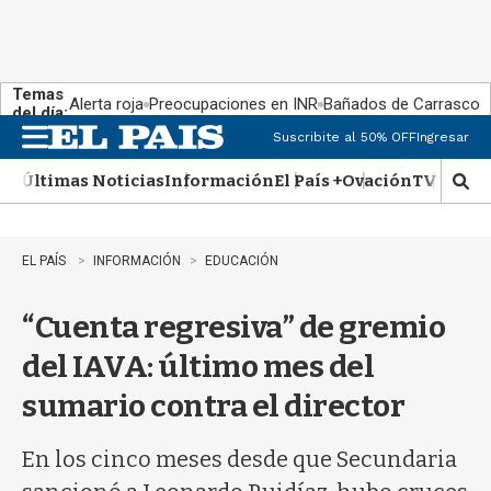
Temas
Alerta roja
Preocupaciones en INR
Bañados de Carrasco
del día:
Suscribite al 50% OFF
Ingresar
M
e
Últimas Noticias
Información
El País +
Ovación
TV Show
n
M
u
o
s
t
EL PAÍS
INFORMACIÓN
EDUCACIÓN
r
a
“Cuenta regresiva” de gremio
r
b
del IAVA: último mes del
�
s
sumario contra el director
q
u
e
En los cinco meses desde que Secundaria
d