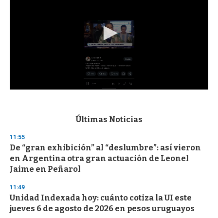
0
s
e
c
Últimas Noticias
o
n
11:55
d
De “gran exhibición” al “deslumbre”: así vieron
s
o
en Argentina otra gran actuación de Leonel
f
Jaime en Peñarol
3
3
s
11:49
e
Unidad Indexada hoy: cuánto cotiza la UI este
c
jueves 6 de agosto de 2026 en pesos uruguayos
o
n