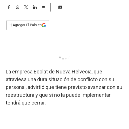
a
F
W
T
L
E
a
h
w
i
m
c
a
i
n
a
e
t
t
k
i
+
Agregar El País en
b
s
t
e
l
o
A
e
d
o
p
r
I
k
p
n
La empresa Ecolat de Nueva Helvecia, que
atraviesa una dura situación de conflicto con su
personal, advirtió que tiene previsto avanzar con su
reestructura y que si no la puede implementar
tendrá que cerrar.