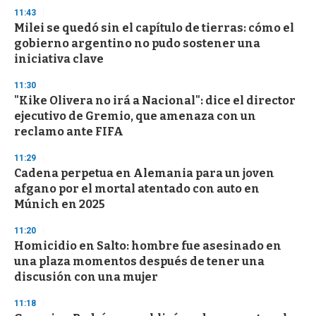
d
11:43
s
Milei se quedó sin el capítulo de tierras: cómo el
gobierno argentino no pudo sostener una
iniciativa clave
11:30
"Kike Olivera no irá a Nacional": dice el director
ejecutivo de Gremio, que amenaza con un
reclamo ante FIFA
11:29
Cadena perpetua en Alemania para un joven
afgano por el mortal atentado con auto en
Múnich en 2025
11:20
Homicidio en Salto: hombre fue asesinado en
una plaza momentos después de tener una
discusión con una mujer
11:18