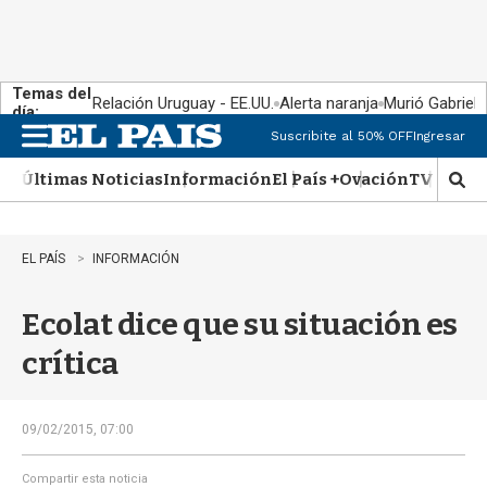
Temas del
Relación Uruguay - EE.UU.
Alerta naranja
Murió Gabriel 
día:
Suscribite al 50% OFF
Ingresar
M
e
Últimas Noticias
Información
El País +
Ovación
TV Show
n
M
u
o
s
t
EL PAÍS
INFORMACIÓN
r
a
Ecolat dice que su situación es
r
b
crítica
�
s
q
u
09/02/2015, 07:00
e
d
Compartir esta noticia