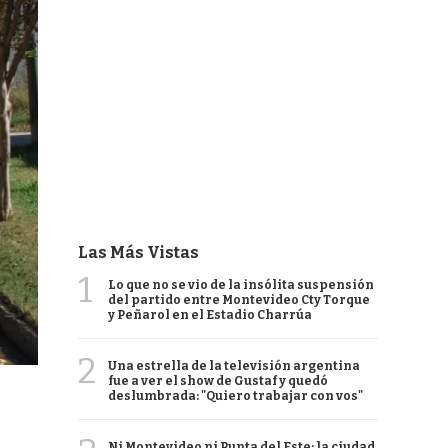
Las Más Vistas
1
Lo que no se vio de la insólita suspensión
del partido entre Montevideo Cty Torque
y Peñarol en el Estadio Charrúa
2
Una estrella de la televisión argentina
fue a ver el show de Gustaf y quedó
deslumbrada: "Quiero trabajar con vos"
Ni Montevideo ni Punta del Este: la ciudad