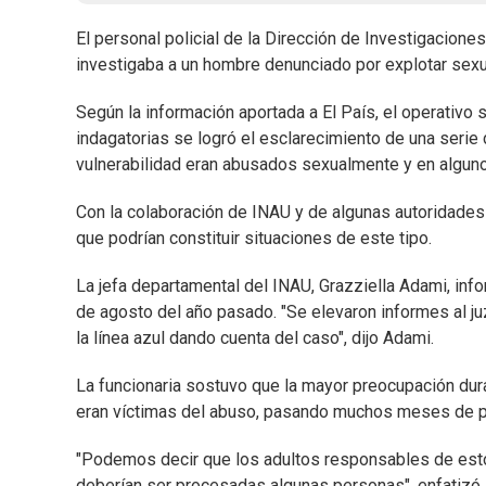
El personal policial de la Dirección de Investigacio
investigaba a un hombre denunciado por explotar sexu
Según la información aportada a El País, el operativo 
indagatorias se logró el esclarecimiento de una serie
vulnerabilidad eran abusados sexualmente y en algu
Con la colaboración de INAU y de algunas autoridades
que podrían constituir situaciones de este tipo.
La jefa departamental del INAU, Grazziella Adami, inf
de agosto del año pasado. "Se elevaron informes al j
la línea azul dando cuenta del caso", dijo Adami.
La funcionaria sostuvo que la mayor preocupación duran
eran víctimas del abuso, pasando muchos meses de p
"Podemos decir que los adultos responsables de esto
deberían ser procesadas algunas personas", enfatizó.