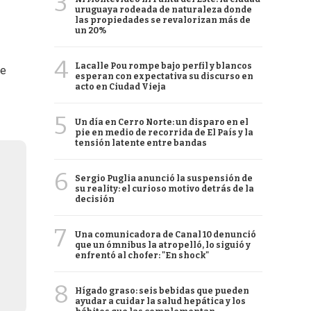
3
uruguaya rodeada de naturaleza donde
las propiedades se revalorizan más de
un 20%
4
Lacalle Pou rompe bajo perfil y blancos
de
esperan con expectativa su discurso en
acto en Ciudad Vieja
5
Un día en Cerro Norte: un disparo en el
pie en medio de recorrida de El País y la
tensión latente entre bandas
6
Sergio Puglia anunció la suspensión de
su reality: el curioso motivo detrás de la
decisión
7
Una comunicadora de Canal 10 denunció
que un ómnibus la atropelló, lo siguió y
enfrentó al chofer: "En shock"
8
Hígado graso: seis bebidas que pueden
ayudar a cuidar la salud hepática y los