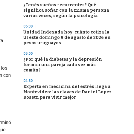
¿Tenés sueños recurrentes? Qué
significa soñar con la misma persona
varias veces, según la psicología
06:00
Unidad Indexada hoy: cuánto cotiza la
UI este domingo 9 de agosto de 2026 en
ra
pesos uruguayos
05:00
¿Por qué la diabetes y la depresión
,
forman una pareja cada vez más
 los
común?
ón con
04:30
Experto en medicina del estrés llega a
Montevideo: las claves de Daniel López
Rosetti para vivir mejor
erminó
que