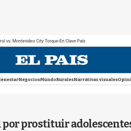
rol vs. Montevideo City Torque
En Clave País
ienestar
Negocios
Mundo
Rurales
Narrativas visuales
Opin
 por prostituir adolescente