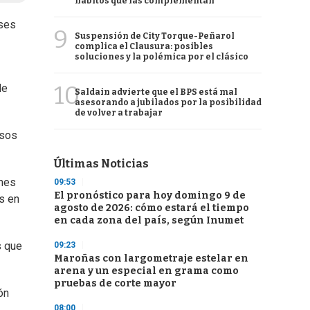
hábitos que las complementan
eses
9
Suspensión de City Torque-Peñarol
complica el Clausura: posibles
soluciones y la polémica por el clásico
10
de
Saldain advierte que el BPS está mal
asesorando a jubilados por la posibilidad
de volver a trabajar
asos
Últimas Noticias
 mes
09:53
El pronóstico para hoy domingo 9 de
s en
agosto de 2026: cómo estará el tiempo
en cada zona del país, según Inumet
s que
09:23
Maroñas con largometraje estelar en
arena y un especial en grama como
pruebas de corte mayor
ón
08:00