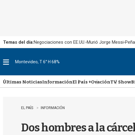
Temas del día:
Negociaciones con EE.UU.
Murió Jorge Messi
Peña
Montevideo, T 6° H 68%
M
e
n
u
Últimas Noticias
Información
El País +
Ovación
TV Show
B
EL PAÍS
INFORMACIÓN
Dos hombres a la cárcel