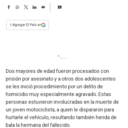
a
F
W
T
L
E
a
h
w
i
m
c
a
i
n
a
e
t
t
k
i
+
Agregar El País en
b
s
t
e
l
o
A
e
d
o
p
r
I
k
p
n
Dos mayores de edad fueron procesados con
prisión por asesinato y a otros dos adolescentes
se les inició procedimiento por un delito de
homicidio muy especialmente agravado. Estas
personas estuvieron involucradas en la muerte de
un joven motociclista, a quien le dispararon para
hurtarle el vehículo, resultando también herida de
bala la hermana del fallecido.