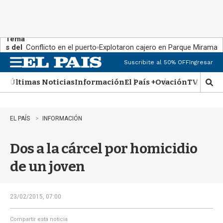
Tema
s del
Conflicto en el puerto
Explotaron cajero en Parque Miramar
día:
Suscribite al 50% OFF
Ingresar
M
e
Últimas Noticias
Información
El País +
Ovación
TV Show
n
M
u
o
s
t
EL PAÍS
INFORMACIÓN
r
a
Dos a la cárcel por homicidio
r
b
de un joven
�
s
q
u
23/02/2015, 07:00
e
d
Compartir esta noticia