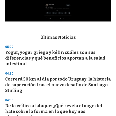
0
s
e
c
Últimas Noticias
o
n
05:00
d
Yogur, yogur griego y kéfir: cuáles son sus
s
o
diferencias y qué beneficios aportan a la salud
f
intestinal
3
3
s
04:30
e
Correrá 50 km al día por todo Uruguay: la historia
c
de superación tras el nuevo desafío de Santiago
o
n
Stirling
d
s
04:30
De la crítica al ataque: ¿Qué revela el auge del
hate sobre la forma en la que hoy nos