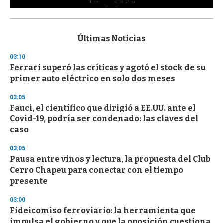
0
s
e
c
Últimas Noticias
o
n
03:10
d
Ferrari superó las críticas y agotó el stock de su
s
o
primer auto eléctrico en solo dos meses
f
3
03:05
3
s
Fauci, el científico que dirigió a EE.UU. ante el
e
Covid-19, podría ser condenado: las claves del
c
caso
o
n
d
03:05
s
Pausa entre vinos y lectura, la propuesta del Club
Cerro Chapeu para conectar con el tiempo
presente
03:00
Fideicomiso ferroviario: la herramienta que
impulsa el gobierno y que la oposición cuestiona