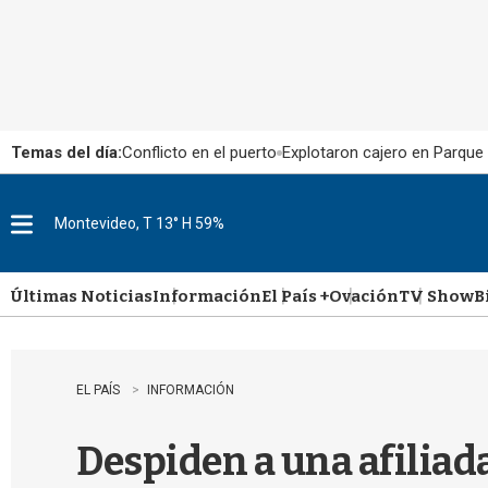
Temas del día:
Conflicto en el puerto
Explotaron cajero en Parque
Montevideo, T 13° H 59%
M
e
n
u
Últimas Noticias
Información
El País +
Ovación
TV Show
B
EL PAÍS
INFORMACIÓN
Despiden a una afiliad