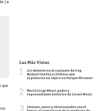
 de La
Las Más Vistas
1
Así detuvieron al cantante de trap
Nahuel One23 y a chilenos que
explotaron un cajero en Parque Miramar
a que
2
Murió Jorge Messi, padre y
representante histórico de Lionel Messi
3
Jóvenes, sanos y obsesionados con el
erio
futuro: el nuevo boom de la medicina de