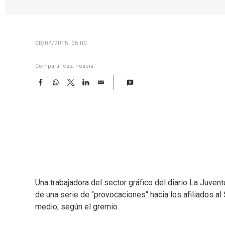
08/04/2015, 05:00
Compartir esta noticia
F
W
T
L
E
a
h
w
i
m
c
a
i
n
a
e
t
t
k
i
b
s
t
e
l
o
A
e
d
o
p
r
I
k
p
n
Una trabajadora del sector gráfico del diario La Juve
de una serie de "provocaciones" hacia los afiliados al
medio, según el gremio.