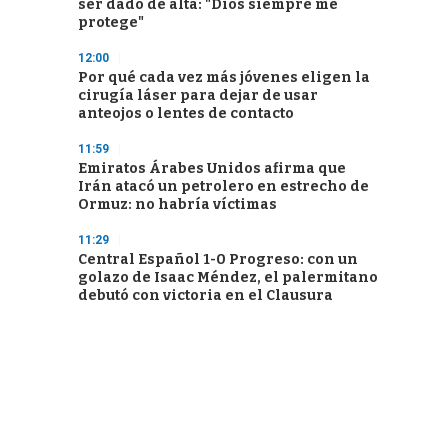
ser dado de alta: "Dios siempre me
protege"
12:00
Por qué cada vez más jóvenes eligen la
cirugía láser para dejar de usar
anteojos o lentes de contacto
11:59
Emiratos Árabes Unidos afirma que
Irán atacó un petrolero en estrecho de
Ormuz: no habría víctimas
11:29
Central Español 1-0 Progreso: con un
golazo de Isaac Méndez, el palermitano
debutó con victoria en el Clausura