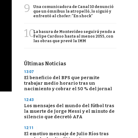
9
Una comunicadora de Canal 10 denunció
que un ómnibus la atropelló, lo siguió y
enfrentó al chofer: "En shock"
10
La basura de Montevideo seguirá yendo a
Felipe Cardoso hasta al menos 2055, con
las obras que prevé la IMM
Últimas Noticias
13:07
El beneficio del BPS que permite
trabajar medio horario tras un
nacimiento y cobrar el 50 % del jornal
12:43
Los mensajes del mundo del fútbol tras
la muerte de Jorge Messi y el minuto de
silencio que decretó AFA
12:11
El emotivo mensaje de Julio Ríos tras