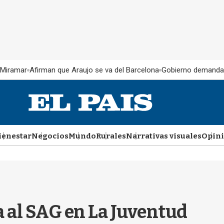
 Miramar
Afirman que Araujo se va del Barcelona
Gobierno demanda
ienestar
Negocios
Mundo
Rurales
Narrativas visuales
Opin
a al SAG en La Juventud