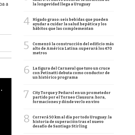
ba a
la longevidad llega a Uruguay
4
Hígado graso: seis bebidas que pueden
ayudar a cuidar la salud hepática y los
hábitos que las complementan
5
Comenzó la construcción del edificio más
alto de América Latina: superará los 470
metros
6
La figura del Carnaval que tuvo un cruce
con Petinatti debuta como conductor de
un histórico programa
cha argentino en "Subrayado"
7
City Torque y Peñarol en un prometedor
partido por el Torneo Clausura: hora,
formaciones y dónde verlo en vivo
8
Correrá 50 km al día por todo Uruguay: la
historia de superación tras el nuevo
desafío de Santiago Stirling