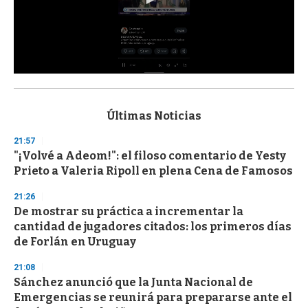
0
s
e
c
Últimas Noticias
o
n
21:57
d
"¡Volvé a Adeom!": el filoso comentario de Yesty
s
o
Prieto a Valeria Ripoll en plena Cena de Famosos
f
3
21:26
3
s
De mostrar su práctica a incrementar la
e
cantidad de jugadores citados: los primeros días
c
de Forlán en Uruguay
o
n
d
21:08
s
Sánchez anunció que la Junta Nacional de
Emergencias se reunirá para prepararse ante el