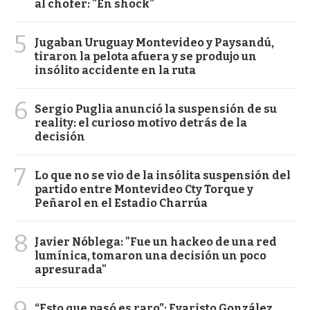
al chofer: "En shock"
5
Jugaban Uruguay Montevideo y Paysandú,
tiraron la pelota afuera y se produjo un
insólito accidente en la ruta
6
Sergio Puglia anunció la suspensión de su
reality: el curioso motivo detrás de la
decisión
7
Lo que no se vio de la insólita suspensión del
partido entre Montevideo Cty Torque y
Peñarol en el Estadio Charrúa
8
Javier Nóblega: "Fue un hackeo de una red
lumínica, tomaron una decisión un poco
apresurada"
9
“Esto que pasó es raro”: Evaristo González