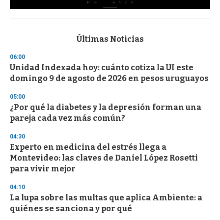
0
s
e
c
Últimas Noticias
o
n
06:00
d
Unidad Indexada hoy: cuánto cotiza la UI este
s
o
domingo 9 de agosto de 2026 en pesos uruguayos
f
3
05:00
3
s
¿Por qué la diabetes y la depresión forman una
e
pareja cada vez más común?
c
o
04:30
n
d
Experto en medicina del estrés llega a
s
Montevideo: las claves de Daniel López Rosetti
para vivir mejor
04:10
La lupa sobre las multas que aplica Ambiente: a
quiénes se sanciona y por qué