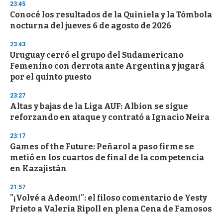
23:45
d
Conocé los resultados de la Quiniela y la Tómbola
s
o
nocturna del jueves 6 de agosto de 2026
f
3
23:43
3
s
Uruguay cerró el grupo del Sudamericano
e
Femenino con derrota ante Argentina y jugará
c
por el quinto puesto
o
n
d
23:27
s
Altas y bajas de la Liga AUF: Albion se sigue
reforzando en ataque y contrató a Ignacio Neira
23:17
Games of the Future: Peñarol a paso firme se
metió en los cuartos de final de la competencia
en Kazajistán
21:57
"¡Volvé a Adeom!": el filoso comentario de Yesty
Prieto a Valeria Ripoll en plena Cena de Famosos