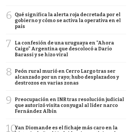
6
Qué significa la alerta roja decretada por el
gobierno y cómo se activa la operativa en el
país
7
La confesión de una uruguaya en "Ahora
Caigo" Argentina que descolocó a Darío
Barassi y se hizo viral
8
Peón rural murió en Cerro Largo tras ser
alcanzado por un rayo; hubo desplazados y
destrozos en varias zonas
9
Preocupación en INR tras resolución judicial
que autorizó visita conyugal al líder narco
Fernández Albín
10
Yan Diomande es el fichaje más caro en la