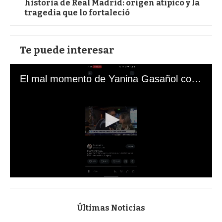
historia de Real Madrid: origen atípico y la
tragedia que lo fortaleció
Te puede interesar
El mal momento de Yanina Gasañol con un hincha argentino en "Subrayado"
0
s
e
c
Últimas Noticias
o
n