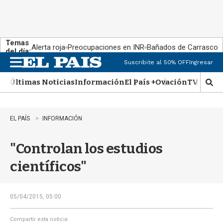
Temas
Alerta roja
Preocupaciones en INR
Bañados de Carrasco
del día:
Suscribite al 50% OFF
Ingresar
M
e
Últimas Noticias
Información
El País +
Ovación
TV Show
n
M
u
o
s
t
EL PAÍS
INFORMACIÓN
r
a
"Controlan los estudios
r
b
científicos"
�
s
q
u
05/04/2015, 05:00
e
d
Compartir esta noticia