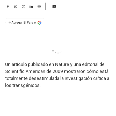
a
F
W
T
L
E
a
h
w
i
m
c
a
i
n
a
e
t
t
k
i
+
Agregar El País en
b
s
t
e
l
o
A
e
d
o
p
r
I
k
p
n
Un artículo publicado en Nature y una editorial de
Scientific American de 2009 mostraron cómo está
totalmente desestimulada la investigación crítica a
los transgénicos.