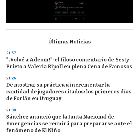
0
s
e
c
Últimas Noticias
o
n
21:57
d
"¡Volvé a Adeom!": el filoso comentario de Yesty
s
o
Prieto a Valeria Ripoll en plena Cena de Famosos
f
3
21:26
3
s
De mostrar su práctica a incrementar la
e
cantidad de jugadores citados: los primeros días
c
de Forlán en Uruguay
o
n
d
21:08
s
Sánchez anunció que la Junta Nacional de
Emergencias se reunirá para prepararse ante el
fenómeno de El Niño