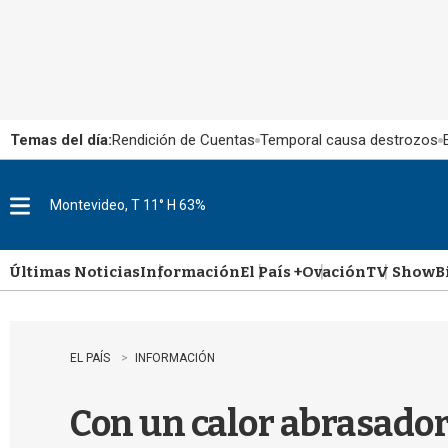
Temas del día:
Rendición de Cuentas
Temporal causa destrozos
Montevideo, T 11° H 63%
M
e
n
u
Últimas Noticias
Información
El País +
Ovación
TV Show
B
EL PAÍS
INFORMACIÓN
Con un calor abrasado