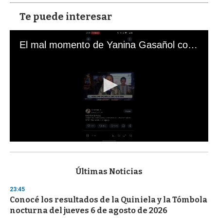
Te puede interesar
El mal momento de Yanina Gasañol con un hincha argentino en "Subrayado"
0
s
e
c
Últimas Noticias
o
n
23:45
d
Conocé los resultados de la Quiniela y la Tómbola
s
o
nocturna del jueves 6 de agosto de 2026
f