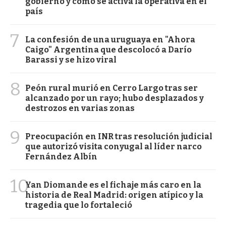
gobierno y cómo se activa la operativa en el
país
7
La confesión de una uruguaya en "Ahora
Caigo" Argentina que descolocó a Darío
Barassi y se hizo viral
8
Peón rural murió en Cerro Largo tras ser
alcanzado por un rayo; hubo desplazados y
destrozos en varias zonas
9
Preocupación en INR tras resolución judicial
que autorizó visita conyugal al líder narco
Fernández Albín
10
Yan Diomande es el fichaje más caro en la
historia de Real Madrid: origen atípico y la
tragedia que lo fortaleció