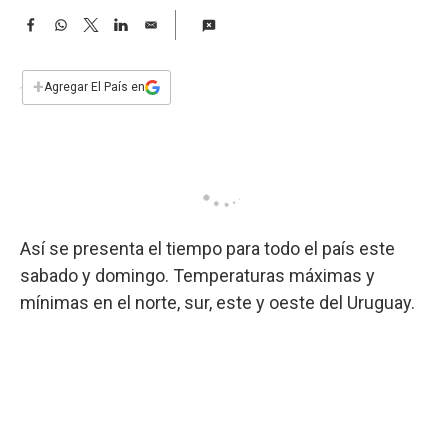
a
F
W
T
L
E
a
h
w
i
m
c
a
i
n
a
e
t
t
k
i
+
Agregar El País en
b
s
t
e
l
o
A
e
d
o
p
r
I
k
p
n
Así se presenta el tiempo para todo el país este
sabado y domingo. Temperaturas máximas y
mínimas en el norte, sur, este y oeste del Uruguay.