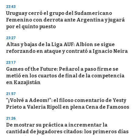
3
23:43
3
s
Uruguay cerró el grupo del Sudamericano
e
Femenino con derrota ante Argentina y jugará
c
por el quinto puesto
o
n
d
23:27
s
Altas y bajas de la Liga AUF: Albion se sigue
reforzando en ataque y contrató a Ignacio Neira
23:17
Games of the Future: Peñarol a paso firme se
metió en los cuartos de final de la competencia
en Kazajistán
21:57
"¡Volvé a Adeom!": el filoso comentario de Yesty
Prieto a Valeria Ripoll en plena Cena de Famosos
21:26
De mostrar su práctica a incrementar la
cantidad de jugadores citados: los primeros días