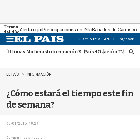
Temas
Alerta roja
Preocupaciones en INR
Bañados de Carrasco
del día:
Suscribite al 50% OFF
Ingresar
M
e
Últimas Noticias
Información
El País +
Ovación
TV Show
n
M
u
o
s
t
EL PAÍS
INFORMACIÓN
r
a
¿Cómo estará el tiempo este fin
r
b
de semana?
�
s
q
u
03/01/2015, 18:29
e
d
Compartir esta noticia