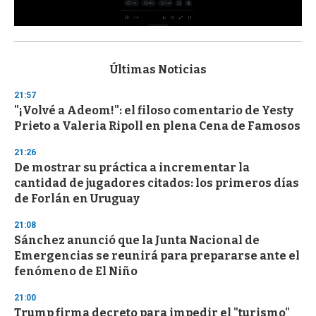
0
s
e
c
Últimas Noticias
o
n
21:57
d
"¡Volvé a Adeom!": el filoso comentario de Yesty
s
o
Prieto a Valeria Ripoll en plena Cena de Famosos
f
3
21:26
3
s
De mostrar su práctica a incrementar la
e
cantidad de jugadores citados: los primeros días
c
de Forlán en Uruguay
o
n
d
21:08
s
Sánchez anunció que la Junta Nacional de
Emergencias se reunirá para prepararse ante el
fenómeno de El Niño
21:00
Trump firma decreto para impedir el "turismo"