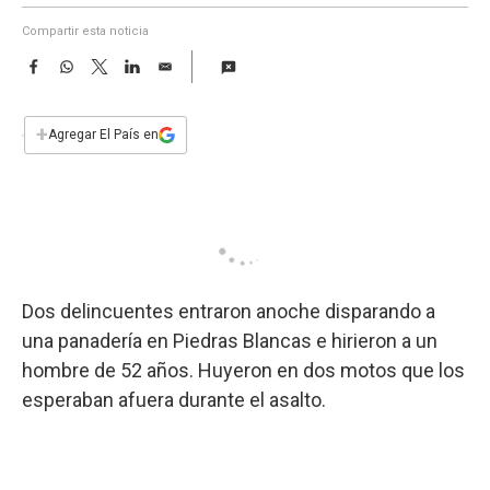
a
Compartir esta noticia
F
W
T
L
E
a
h
w
i
m
c
a
i
n
a
e
t
t
k
i
+
Agregar El País en
b
s
t
e
l
o
A
e
d
o
p
r
I
k
p
n
Dos delincuentes entraron anoche disparando a
una panadería en Piedras Blancas e hirieron a un
hombre de 52 años. Huyeron en dos motos que los
esperaban afuera durante el asalto.