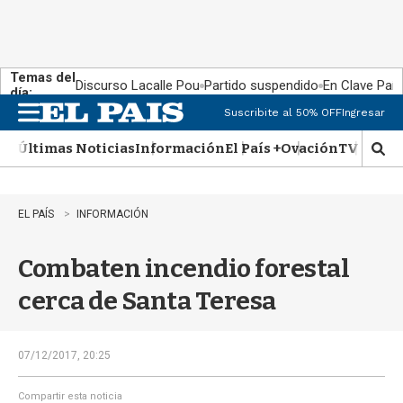
Temas del
Discurso Lacalle Pou
Partido suspendido
En Clave País
día:
Suscribite al 50% OFF
Ingresar
M
e
Últimas Noticias
Información
El País +
Ovación
TV Show
n
M
u
o
s
t
EL PAÍS
INFORMACIÓN
r
a
Combaten incendio forestal
r
b
cerca de Santa Teresa
�
s
q
u
07/12/2017, 20:25
e
d
Compartir esta noticia