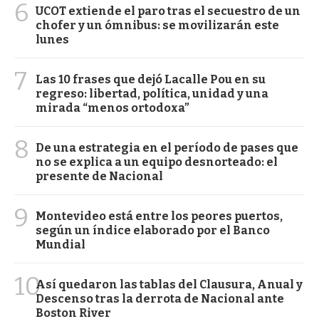
6
UCOT extiende el paro tras el secuestro de un
chofer y un ómnibus: se movilizarán este
lunes
7
Las 10 frases que dejó Lacalle Pou en su
regreso: libertad, política, unidad y una
mirada “menos ortodoxa”
8
De una estrategia en el período de pases que
no se explica a un equipo desnorteado: el
presente de Nacional
9
Montevideo está entre los peores puertos,
según un índice elaborado por el Banco
Mundial
10
Así quedaron las tablas del Clausura, Anual y
Descenso tras la derrota de Nacional ante
Boston River