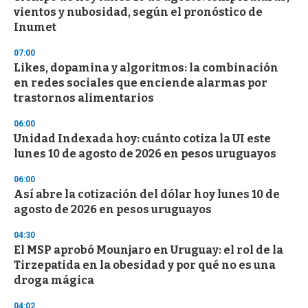
o
vientos y nubosidad, según el pronóstico de
f
Inumet
3
3
s
07:00
e
Likes, dopamina y algoritmos: la combinación
c
en redes sociales que enciende alarmas por
o
n
trastornos alimentarios
d
s
06:00
Unidad Indexada hoy: cuánto cotiza la UI este
lunes 10 de agosto de 2026 en pesos uruguayos
06:00
Así abre la cotización del dólar hoy lunes 10 de
agosto de 2026 en pesos uruguayos
04:30
El MSP aprobó Mounjaro en Uruguay: el rol de la
Tirzepatida en la obesidad y por qué no es una
droga mágica
04:02