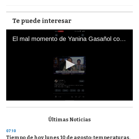
Te puede interesar
El mal momento de Yanina Gasañol con un hincha argentino en "Subrayado"
0
s
e
c
Últimas Noticias
o
n
07:10
d
Tiempo de hoy lunes 10 de agosto: temperaturas,
s