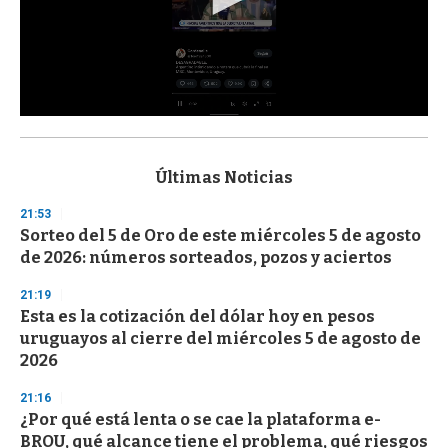
0
s
e
c
Últimas Noticias
o
n
21:53
d
Sorteo del 5 de Oro de este miércoles 5 de agosto
s
o
de 2026: números sorteados, pozos y aciertos
f
3
21:19
3
s
Esta es la cotización del dólar hoy en pesos
e
uruguayos al cierre del miércoles 5 de agosto de
c
2026
o
n
d
21:16
s
¿Por qué está lenta o se cae la plataforma e-
BROU, qué alcance tiene el problema, qué riesgos