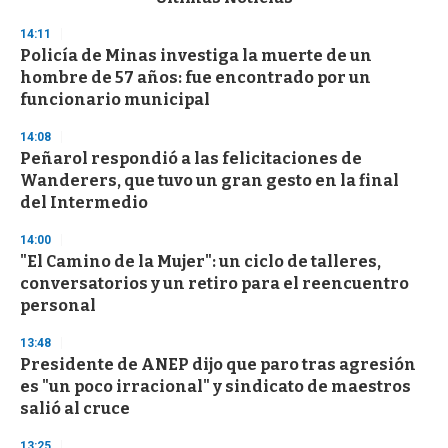
o
n
14:11
d
Policía de Minas investiga la muerte de un
s
o
hombre de 57 años: fue encontrado por un
f
funcionario municipal
3
3
s
14:08
e
Peñarol respondió a las felicitaciones de
c
Wanderers, que tuvo un gran gesto en la final
o
n
del Intermedio
d
s
14:00
"El Camino de la Mujer": un ciclo de talleres,
conversatorios y un retiro para el reencuentro
personal
13:48
Presidente de ANEP dijo que paro tras agresión
es "un poco irracional" y sindicato de maestros
salió al cruce
13:25