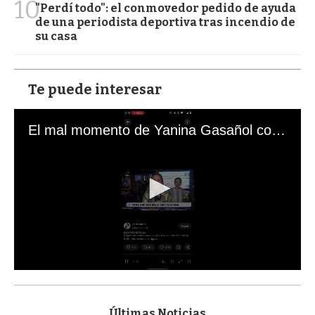
10
"Perdí todo": el conmovedor pedido de ayuda
de una periodista deportiva tras incendio de
su casa
Te puede interesar
El mal momento de Yanina Gasañol con un hincha argentino en "Subrayado"
0
s
e
c
Últimas Noticias