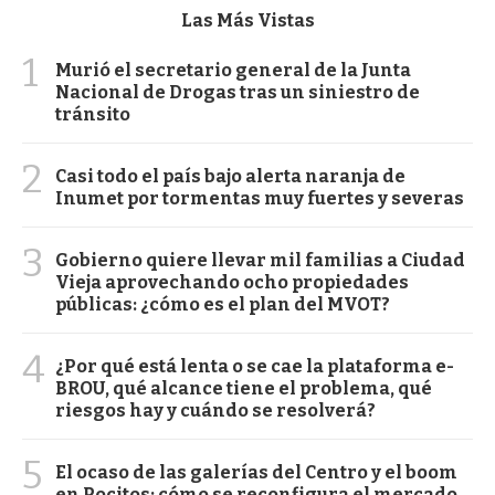
Las Más Vistas
1
Murió el secretario general de la Junta
Nacional de Drogas tras un siniestro de
tránsito
2
Casi todo el país bajo alerta naranja de
Inumet por tormentas muy fuertes y severas
3
Gobierno quiere llevar mil familias a Ciudad
Vieja aprovechando ocho propiedades
públicas: ¿cómo es el plan del MVOT?
4
¿Por qué está lenta o se cae la plataforma e-
BROU, qué alcance tiene el problema, qué
riesgos hay y cuándo se resolverá?
5
El ocaso de las galerías del Centro y el boom
en Pocitos: cómo se reconfigura el mercado