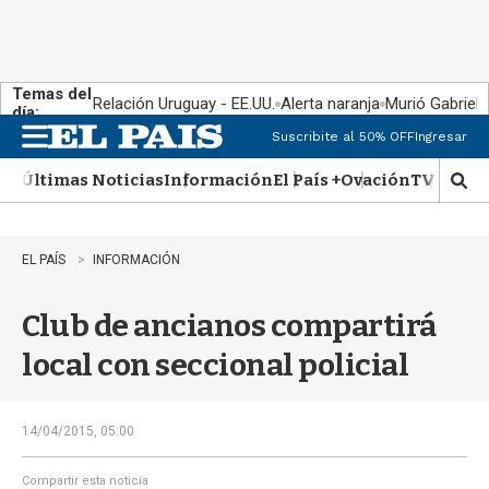
Temas del
Relación Uruguay - EE.UU.
Alerta naranja
Murió Gabriel 
día:
Suscribite al 50% OFF
Ingresar
M
e
Últimas Noticias
Información
El País +
Ovación
TV Show
n
M
u
o
s
t
EL PAÍS
INFORMACIÓN
r
a
Club de ancianos compartirá
r
b
local con seccional policial
�
s
q
u
14/04/2015, 05:00
e
d
Compartir esta noticia