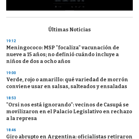
0
s
e
c
Últimas Noticias
o
n
19:12
d
Meningococo: MSP "focaliza" vacunación de
s
o
nueve a 15 años; no definió cuándo incluye a
f
niños de dos a ocho años
3
3
s
19:00
e
Verde, rojo o amarillo: qué variedad de morrón
c
conviene usar en salsas, salteados y ensaladas
o
n
d
18:53
s
"Orsi nos está ignorando": vecinos de Casupá se
movilizaron en el Palacio Legislativo en rechazo
a la represa
18:46
Giro abrupto en Argentina: oficialistas retiraron