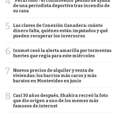
4
"Perdí todo": el conmovedor pedido de ayuda
de una periodista deportiva tras incendio de
su casa
5
Las claves de Conexión Ganadera: cuánto
dinero falta, quiénes están imputados y qué
pueden recuperar los inversores
6
Inumet cesó la alerta amarilla por tormentas
fuertes que regía para este miércoles
7
Nuevos precios de alquiler y venta de
viviendas: los barrios más caros y más
baratos en Montevideo en junio
8
Casi 30 años después, Shakira recreó la foto
que dio origen a uno de los memes más
famosos de internet