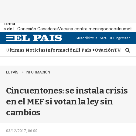
Tema
s del
Conexión Ganadera
Vacuna contra meningococo
Inumet ad
día:
Suscribite al 50% OFF
Ingresar
M
e
Últimas Noticias
Información
El País +
Ovación
TV Show
n
M
u
o
s
t
EL PAÍS
INFORMACIÓN
r
a
Cincuentones: se instala crisis
r
b
en el MEF si votan la ley sin
�
s
cambios
q
u
e
d
03/12/2017, 06:00