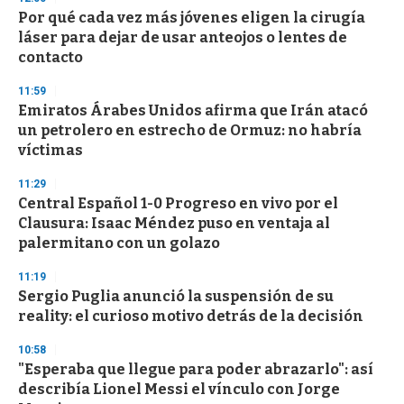
3
s
Por qué cada vez más jóvenes eligen la cirugía
e
láser para dejar de usar anteojos o lentes de
c
contacto
o
n
d
11:59
s
Emiratos Árabes Unidos afirma que Irán atacó
un petrolero en estrecho de Ormuz: no habría
víctimas
11:29
Central Español 1-0 Progreso en vivo por el
Clausura: Isaac Méndez puso en ventaja al
palermitano con un golazo
11:19
Sergio Puglia anunció la suspensión de su
reality: el curioso motivo detrás de la decisión
10:58
"Esperaba que llegue para poder abrazarlo": así
describía Lionel Messi el vínculo con Jorge