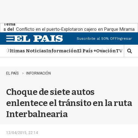
Tema
s del
Conflicto en el puerto
Explotaron cajero en Parque Miramar
día:
Suscribite al 50% OFF
Ingresar
M
e
Últimas Noticias
Información
El País +
Ovación
TV Show
n
M
u
o
s
t
EL PAÍS
INFORMACIÓN
r
a
Choque de siete autos
r
b
enlentece el tránsito en la ruta
�
s
Interbalnearia
q
u
e
d
12/04/2015, 22:14