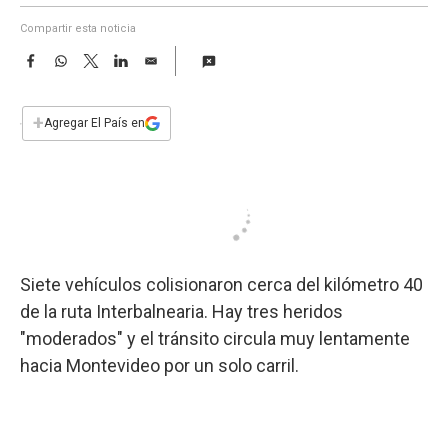
a
Compartir esta noticia
F
W
T
L
E
a
h
w
i
m
c
a
i
n
a
e
t
t
k
i
+
Agregar El País en
b
s
t
e
l
o
A
e
d
o
p
r
I
k
p
n
Siete vehículos colisionaron cerca del kilómetro 40
de la ruta Interbalnearia. Hay tres heridos
"moderados" y el tránsito circula muy lentamente
hacia Montevideo por un solo carril.