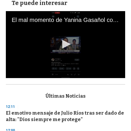
Te puede interesar
El mal momento de Yanina Gasañol con un hincha argentino en "Subrayado"
0
s
e
c
Últimas Noticias
o
n
12:11
d
El emotivo mensaje de Julio Ríos tras ser dado de
s
o
alta: "Dios siempre me protege"
f
3
12:00