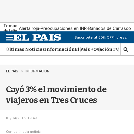
Temas
Alerta roja
Preocupaciones en INR
Bañados de Carrasco
del día:
Suscribite al 50% OFF
Ingresar
M
e
Últimas Noticias
Información
El País +
Ovación
TV Show
n
M
u
o
s
t
EL PAÍS
INFORMACIÓN
r
a
Cayó 3% el movimiento de
r
b
viajeros en Tres Cruces
�
s
q
u
01/04/2015, 19:49
e
d
Compartir esta noticia