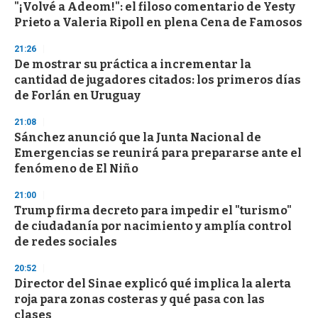
"¡Volvé a Adeom!": el filoso comentario de Yesty
s
o
Prieto a Valeria Ripoll en plena Cena de Famosos
f
3
21:26
3
s
De mostrar su práctica a incrementar la
e
cantidad de jugadores citados: los primeros días
c
de Forlán en Uruguay
o
n
d
21:08
s
Sánchez anunció que la Junta Nacional de
Emergencias se reunirá para prepararse ante el
fenómeno de El Niño
21:00
Trump firma decreto para impedir el "turismo"
de ciudadanía por nacimiento y amplía control
de redes sociales
20:52
Director del Sinae explicó qué implica la alerta
roja para zonas costeras y qué pasa con las
clases