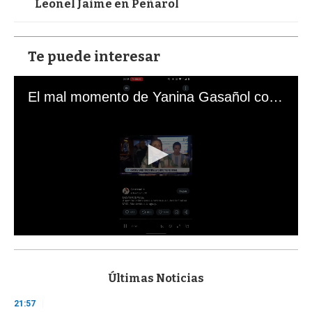
Leonel Jaime en Peñarol
Te puede interesar
El mal momento de Yanina Gasañol con un hincha argentino en "Subrayado"
0
s
e
c
Últimas Noticias
o
n
21:57
d