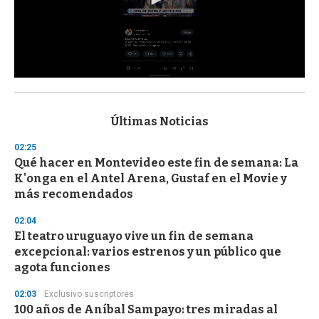
0
s
e
c
Últimas Noticias
o
n
02:25
d
Qué hacer en Montevideo este fin de semana: La
s
o
K'onga en el Antel Arena, Gustaf en el Movie y
f
más recomendados
3
3
s
02:04
e
El teatro uruguayo vive un fin de semana
c
excepcional: varios estrenos y un público que
o
n
agota funciones
d
s
02:03
Exclusivo suscriptores
100 años de Aníbal Sampayo: tres miradas al