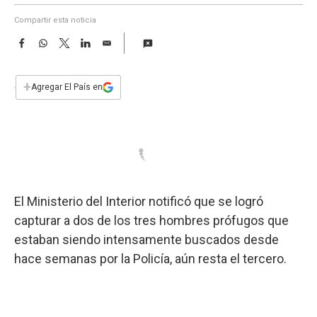
a
Compartir esta noticia
F
W
T
L
E
a
h
w
i
m
c
a
i
n
a
e
t
t
k
i
+
Agregar El País en
b
s
t
e
l
o
A
e
d
o
p
r
I
k
p
n
El Ministerio del Interior notificó que se logró
capturar a dos de los tres hombres prófugos que
estaban siendo intensamente buscados desde
hace semanas por la Policía, aún resta el tercero.