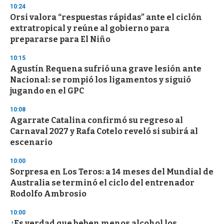
s
10:24
Orsi valora “respuestas rápidas” ante el ciclón
extratropical y reúne al gobierno para
prepararse para El Niño
10:15
Agustín Requena sufrió una grave lesión ante
Nacional: se rompió los ligamentos y siguió
jugando en el GPC
10:08
Agarrate Catalina confirmó su regreso al
Carnaval 2027 y Rafa Cotelo reveló si subirá al
escenario
10:00
Sorpresa en Los Teros: a 14 meses del Mundial de
Australia se terminó el ciclo del entrenador
Rodolfo Ambrosio
10:00
¿Es verdad que beben menos alcohol los