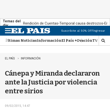
Temas del
Rendición de Cuentas
Temporal causa destrozos
En 
día:
Suscribite al 50% OFF
Ingresar
M
e
Últimas Noticias
Información
El País +
Ovación
TV Show
n
M
u
o
s
t
EL PAÍS
INFORMACIÓN
r
a
Cánepa y Miranda declararon
r
b
ante la Justicia por violencia
�
s
entre sirios
q
u
e
d
09/02/2015, 14:47