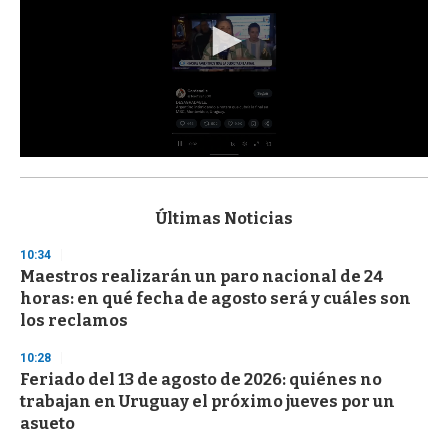
0
s
e
c
Últimas Noticias
o
n
10:34
d
Maestros realizarán un paro nacional de 24
s
o
horas: en qué fecha de agosto será y cuáles son
f
los reclamos
3
3
s
10:28
e
Feriado del 13 de agosto de 2026: quiénes no
c
trabajan en Uruguay el próximo jueves por un
o
n
asueto
d