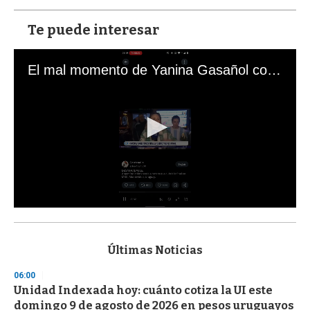
Te puede interesar
El mal momento de Yanina Gasañol con un hincha argentino en "Subrayado"
0
s
e
c
Últimas Noticias
o
n
06:00
d
Unidad Indexada hoy: cuánto cotiza la UI este
s
o
domingo 9 de agosto de 2026 en pesos uruguayos