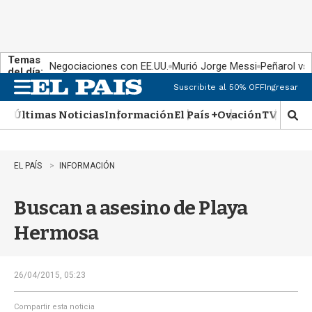
Temas
Negociaciones con EE.UU.
Murió Jorge Messi
Peñarol vs
del día:
Suscribite al 50% OFF
Ingresar
M
e
Últimas Noticias
Información
El País +
Ovación
TV Show
n
M
u
o
s
t
EL PAÍS
INFORMACIÓN
r
a
Buscan a asesino de Playa
r
b
Hermosa
�
s
q
u
26/04/2015, 05:23
e
d
Compartir esta noticia