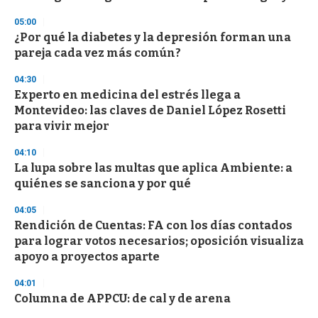
f
3
05:00
3
s
¿Por qué la diabetes y la depresión forman una
e
pareja cada vez más común?
c
o
04:30
n
d
Experto en medicina del estrés llega a
s
Montevideo: las claves de Daniel López Rosetti
para vivir mejor
04:10
La lupa sobre las multas que aplica Ambiente: a
quiénes se sanciona y por qué
04:05
Rendición de Cuentas: FA con los días contados
para lograr votos necesarios; oposición visualiza
apoyo a proyectos aparte
04:01
Columna de APPCU: de cal y de arena