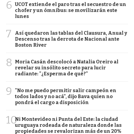
6
UCOT extiende el paro tras el secuestro de un
chofer y un ómnibus: se movilizarán este
lunes
7
Así quedaron las tablas del Clausura, Anual y
Descenso tras la derrota de Nacional ante
Boston River
8
Moria Casán descolocó a Natalia Oreiro al
revelar su insólito secreto para lucir
radiante: "¿Esperma de qué?"
9
"No me puedo permitir salir campeón en
todos lados y no acá", dijo Bava quien no
pondrá el cargo a disposición
10
Ni Montevideo ni Punta del Este: la ciudad
uruguaya rodeada de naturaleza donde las
propiedades se revalorizan más de un 20%