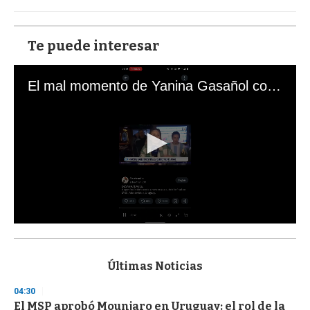
Te puede interesar
El mal momento de Yanina Gasañol con un hincha argentino en "Subrayado"
0
s
e
c
Últimas Noticias
o
n
04:30
d
El MSP aprobó Mounjaro en Uruguay: el rol de la
s