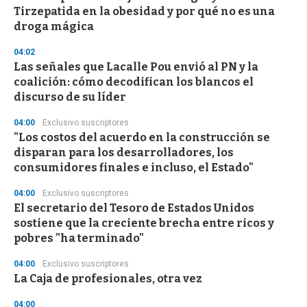
o
Tirzepatida en la obesidad y por qué no es una
f
droga mágica
3
3
s
04:02
e
Las señales que Lacalle Pou envió al PN y la
c
coalición: cómo decodifican los blancos el
o
n
discurso de su líder
d
s
04:00
Exclusivo suscriptores
"Los costos del acuerdo en la construcción se
disparan para los desarrolladores, los
consumidores finales e incluso, el Estado"
04:00
Exclusivo suscriptores
El secretario del Tesoro de Estados Unidos
sostiene que la creciente brecha entre ricos y
pobres "ha terminado"
04:00
Exclusivo suscriptores
La Caja de profesionales, otra vez
04:00