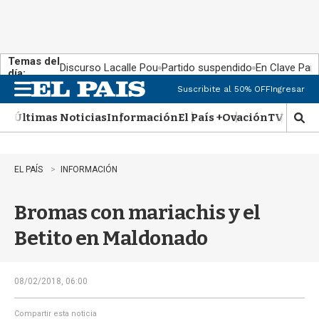
Temas del
Discurso Lacalle Pou
Partido suspendido
En Clave País
día:
Suscribite al 50% OFF
Ingresar
M
e
Últimas Noticias
Información
El País +
Ovación
TV Show
n
M
u
o
s
t
EL PAÍS
INFORMACIÓN
r
a
Bromas con mariachis y el
r
b
Betito en Maldonado
�
s
q
u
08/02/2018, 06:00
e
d
Compartir esta noticia