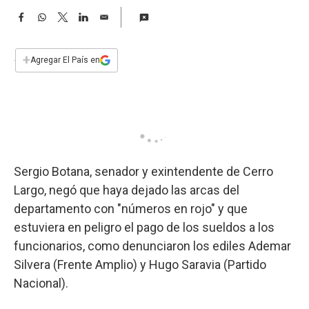
a
F
W
T
L
E
a
h
w
i
m
c
a
i
n
a
e
t
t
k
i
+
Agregar El País en
b
s
t
e
l
o
A
e
d
o
p
r
I
k
p
n
Sergio Botana, senador y exintendente de Cerro
Largo, negó que haya dejado las arcas del
departamento con "números en rojo" y que
estuviera en peligro el pago de los sueldos a los
funcionarios, como denunciaron los ediles Ademar
Silvera (Frente Amplio) y Hugo Saravia (Partido
Nacional).