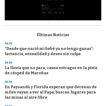
0
s
e
c
Últimas Noticias
o
n
04:30
d
“Desde que nació mi bebé ya no tengo ganas”:
s
o
lactancia, sexualidad y deseo sin culpa
f
3
04:06
3
s
La lluvia que no para, causa estragos en la pista
e
de césped de Maroñas
c
o
04:05
n
d
En Paysandú y Florida esperan que decenas de
s
miles vayan a ver al Papa; buscan lugares para
las misas al aire libre