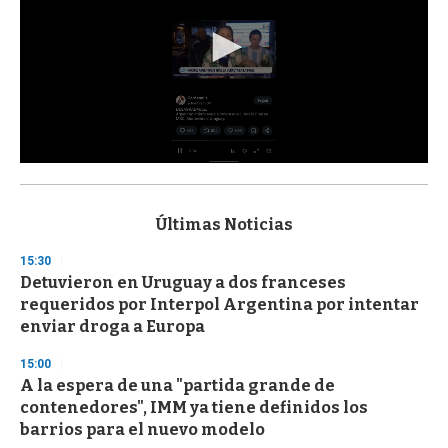
0
s
e
c
Últimas Noticias
o
n
15:30
d
Detuvieron en Uruguay a dos franceses
s
o
requeridos por Interpol Argentina por intentar
f
enviar droga a Europa
3
3
s
15:00
e
A la espera de una "partida grande de
c
contenedores", IMM ya tiene definidos los
o
n
barrios para el nuevo modelo
d