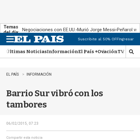
Temas
Negociaciones con EE.UU.
Murió Jorge Messi
Peñarol vs
del día:
Suscribite al 50% OFF
Ingresar
M
e
Últimas Noticias
Información
El País +
Ovación
TV Show
n
M
u
o
s
t
EL PAÍS
INFORMACIÓN
r
a
Barrio Sur vibró con los
r
b
tambores
�
s
q
u
06/02/2015, 07:23
e
d
Compartir esta noticia