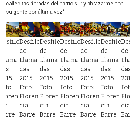
callecitas doradas del barrio sur y abrazarme con
su gente por última vez”.
Desfile
Desfile
Desfile
Desfile
Desfile
Desfile
Desfi
de
de
de
de
de
de
de
Llama
Llama
Llama
Llama
Llama
Llama
Llam
das
das
das
das
das
das
das
2015.
2015.
2015.
2015.
2015.
2015.
2015.
Foto:
Foto:
Foto:
Foto:
Foto:
Foto:
Foto:
Floren
Floren
Floren
Floren
Floren
Floren
Flor
cia
cia
cia
cia
cia
cia
cia
Barre
Barre
Barre
Barre
Barre
Barre
Barr