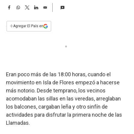
a
F
W
T
L
E
a
h
w
i
m
c
a
i
n
a
e
t
t
k
i
+
Agregar El País en
b
s
t
e
l
o
A
e
d
o
p
r
I
k
p
n
Eran poco más de las 18:00 horas, cuando el
movimiento en Isla de Flores empezó a hacerse
más notorio. Desde temprano, los vecinos
acomodaban las sillas en las veredas, arreglaban
los balcones, cargaban leña y otro sinfín de
actividades para disfrutar la primera noche de las
Llamadas.