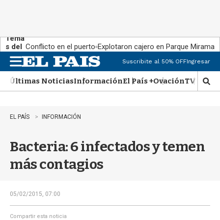
Tema
s del
Conflicto en el puerto
Explotaron cajero en Parque Miramar
día:
Suscribite al 50% OFF
Ingresar
M
e
Últimas Noticias
Información
El País +
Ovación
TV Show
n
M
u
o
s
t
EL PAÍS
INFORMACIÓN
r
a
Bacteria: 6 infectados y temen
r
b
más contagios
�
s
q
u
05/02/2015, 07:00
e
d
Compartir esta noticia