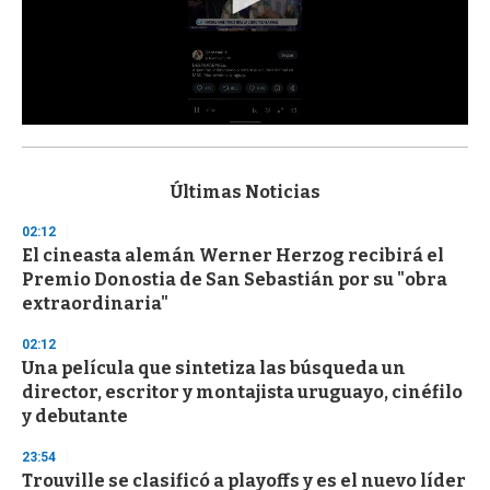
0
s
e
c
Últimas Noticias
o
n
02:12
d
El cineasta alemán Werner Herzog recibirá el
s
o
Premio Donostia de San Sebastián por su "obra
f
extraordinaria"
3
3
s
02:12
e
Una película que sintetiza las búsqueda un
c
director, escritor y montajista uruguayo, cinéfilo
o
n
y debutante
d
s
23:54
Trouville se clasificó a playoffs y es el nuevo líder