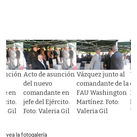
sunción
Acto de asunción
Vázquez junto al
Vá
del nuevo
comandante de la
co
te en
comandante en
FAU Washington
F
ército.
jefe del Ejército.
Martínez. Foto:
Ma
ria Gil
Foto: Valeria Gil
Valeria Gil
Va
vea la fotogalería