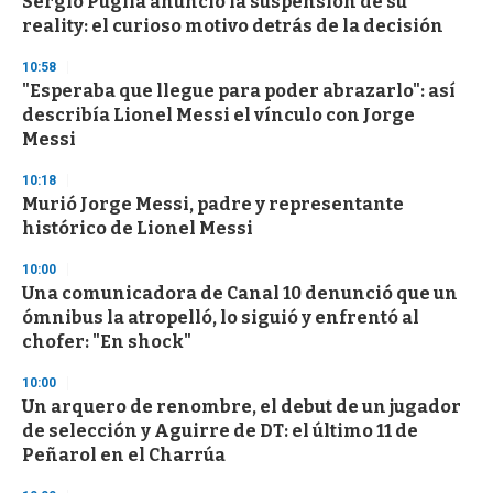
Sergio Puglia anunció la suspensión de su
c
reality: el curioso motivo detrás de la decisión
o
n
d
10:58
s
"Esperaba que llegue para poder abrazarlo": así
describía Lionel Messi el vínculo con Jorge
Messi
10:18
Murió Jorge Messi, padre y representante
histórico de Lionel Messi
10:00
Una comunicadora de Canal 10 denunció que un
ómnibus la atropelló, lo siguió y enfrentó al
chofer: "En shock"
10:00
Un arquero de renombre, el debut de un jugador
de selección y Aguirre de DT: el último 11 de
Peñarol en el Charrúa