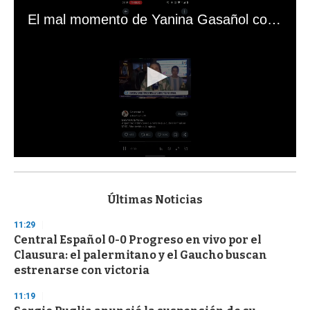
El mal momento de Yanina Gasañol con un hincha argentino en "Subrayado"
0
s
e
c
Últimas Noticias
o
n
11:29
d
Central Español 0-0 Progreso en vivo por el
s
o
Clausura: el palermitano y el Gaucho buscan
f
estrenarse con victoria
3
3
s
11:19
e