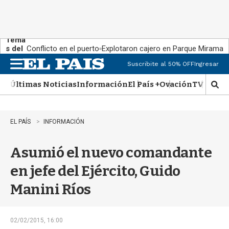
Tema
s del
Conflicto en el puerto
Explotaron cajero en Parque Miramar
día:
Suscribite al 50% OFF
Ingresar
M
e
Últimas Noticias
Información
El País +
Ovación
TV Show
n
M
u
o
s
t
EL PAÍS
INFORMACIÓN
r
a
Asumió el nuevo comandante
r
b
en jefe del Ejército, Guido
�
s
Manini Ríos
q
u
e
d
02/02/2015, 16:00