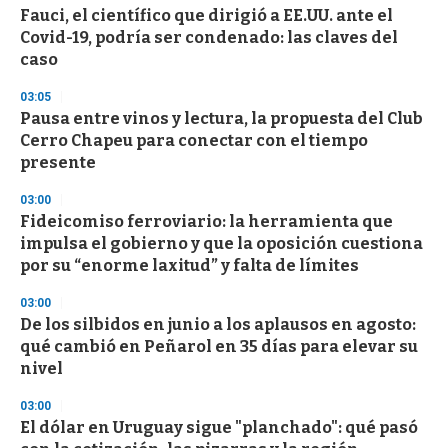
s
Fauci, el científico que dirigió a EE.UU. ante el
e
Covid-19, podría ser condenado: las claves del
c
caso
o
n
d
03:05
s
Pausa entre vinos y lectura, la propuesta del Club
Cerro Chapeu para conectar con el tiempo
presente
03:00
Fideicomiso ferroviario: la herramienta que
impulsa el gobierno y que la oposición cuestiona
por su “enorme laxitud” y falta de límites
03:00
De los silbidos en junio a los aplausos en agosto:
qué cambió en Peñarol en 35 días para elevar su
nivel
03:00
El dólar en Uruguay sigue "planchado": qué pasó