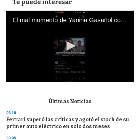
Te puede interesar
El mal momento de Yanina Gasañol con un hincha argentino en "Subrayado"
0
s
e
c
Últimas Noticias
o
n
03:10
d
Ferrari superó las críticas y agotó el stock de su
s
o
primer auto eléctrico en solo dos meses
f
3
03:05
3