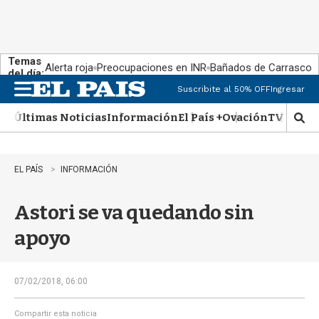
Temas
Alerta roja
Preocupaciones en INR
Bañados de Carrasco
del día:
Suscribite al 50% OFF
Ingresar
M
e
Últimas Noticias
Información
El País +
Ovación
TV Show
n
M
u
o
s
t
EL PAÍS
INFORMACIÓN
r
a
Astori se va quedando sin
r
b
apoyo
�
s
q
u
07/02/2018, 06:00
e
d
Compartir esta noticia