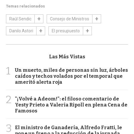
Temas relacionados
Raúl Sendic
Consejo de Ministros
Danilo Astori
El presupuesto
Las Más Vistas
1
Un muerto, miles de personas sin luz, árboles
caídos y techos volados por el temporal que
ameritó alerta roja
2
"¡Volvé a Adeom!": el filoso comentario de
Yesty Prieto a Valeria Ripoll en plena Cena de
Famosos
3
El ministro de Ganadería, Alfredo Fratti, le
pone un freno a la reducción de la jornada