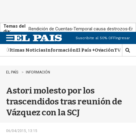
Temas del
Rendición de Cuentas
Temporal causa destrozos
En 
día:
Suscribite al 50% OFF
Ingresar
M
e
Últimas Noticias
Información
El País +
Ovación
TV Show
n
M
u
o
s
t
EL PAÍS
INFORMACIÓN
r
a
Astori molesto por los
r
b
trascendidos tras reunión de
�
s
Vázquez con la SCJ
q
u
e
d
06/04/2015, 13:15