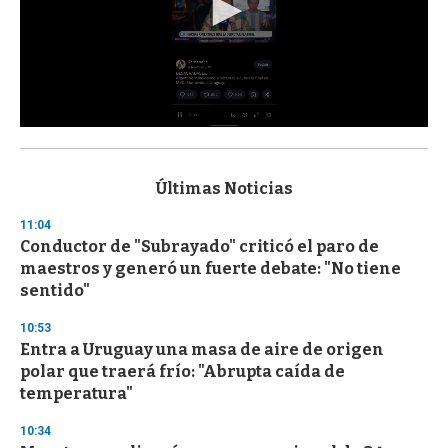
0
s
e
c
Últimas Noticias
o
n
11:04
d
Conductor de "Subrayado" criticó el paro de
s
o
maestros y generó un fuerte debate: "No tiene
f
sentido"
3
3
s
10:53
e
Entra a Uruguay una masa de aire de origen
c
polar que traerá frío: "Abrupta caída de
o
n
temperatura"
d
s
10:34