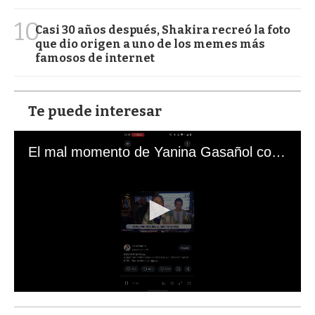
10
Casi 30 años después, Shakira recreó la foto
que dio origen a uno de los memes más
famosos de internet
Te puede interesar
El mal momento de Yanina Gasañol con un hincha argentino en "Subrayado"
0
s