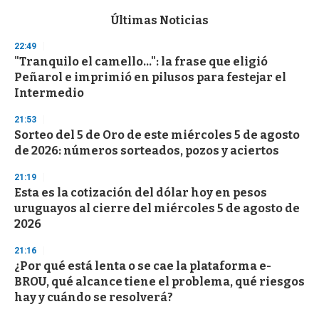
e
c
Últimas Noticias
o
n
22:49
d
"Tranquilo el camello...": la frase que eligió
s
o
Peñarol e imprimió en pilusos para festejar el
f
Intermedio
3
3
s
21:53
e
Sorteo del 5 de Oro de este miércoles 5 de agosto
c
de 2026: números sorteados, pozos y aciertos
o
n
d
21:19
s
Esta es la cotización del dólar hoy en pesos
uruguayos al cierre del miércoles 5 de agosto de
2026
21:16
¿Por qué está lenta o se cae la plataforma e-
BROU, qué alcance tiene el problema, qué riesgos
hay y cuándo se resolverá?