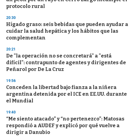
o
n
protocolo rural
d
s
20:30
Hígado graso: seis bebidas que pueden ayudar a
cuidar la salud hepática y los hábitos que las
complementan
20:21
De "la operación no se concretará" a "está
difícil": contrapunto de agentes y dirigentes de
Peñarol por De La Cruz
19:56
Conceden la libertad bajo fianza a la niñera
argentina detenida por el ICE en EE.UU. durante
el Mundial
19:40
“Me siento atacado” y “no pertenezco”: Matosas
respondió a AUDEF y explicó por qué vuelve a
dirigir a Danubio