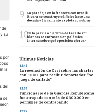
los uruguayos premium
9
La paradoja en la frontera con Brasil:
Rivera no construye edificios hace una
década y Livramento explota con obras
r de
10
En la previa a discurso de Lacalle Pou,
 y su
blancos se enfrascan en polémica
interna sobre qué oposición ejercer
s por
Últimas Noticias
rdoso
12:43
an la
La revelación de Orsi sobre las charlas
con EE.UU. para recibir deportados: “Se
juega de callado”
s del
12:34
Funcionario de la Guardia Republicana
fue atrapado con más de $ 300.000 en
ma de
perfumes de contrabando
ieron
12:27