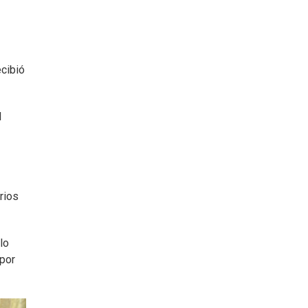
ecibió
l
rios
lo
 por