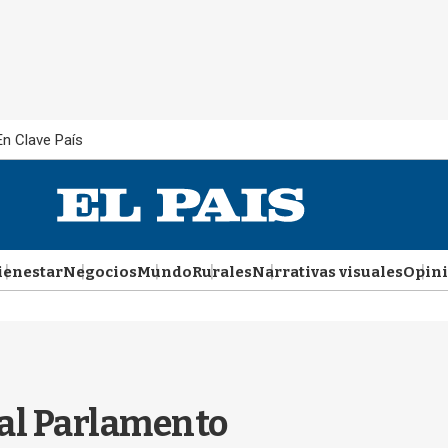
En Clave País
ienestar
Negocios
Mundo
Rurales
Narrativas visuales
Opin
 al Parlamento