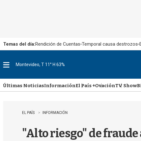
Temas del día:
Rendición de Cuentas
Temporal causa destrozos
Montevideo, T 11° H 63%
M
e
n
u
Últimas Noticias
Información
El País +
Ovación
TV Show
B
EL PAÍS
INFORMACIÓN
"Alto riesgo" de fraude