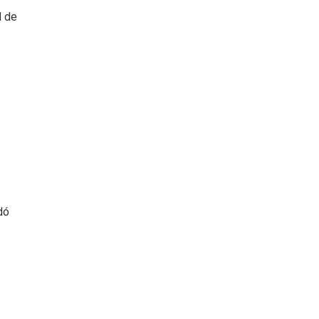
l de
dó
$