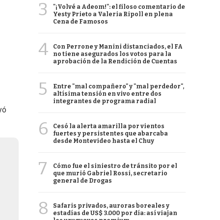
3
"¡Volvé a Adeom!": el filoso comentario de
Yesty Prieto a Valeria Ripoll en plena
Cena de Famosos
4
Con Perrone y Manini distanciados, el FA
no tiene asegurados los votos para la
aprobación de la Rendición de Cuentas
5
Entre "mal compañero" y "mal perdedor",
altísima tensión en vivo entre dos
integrantes de programa radial
yó
6
Cesó la alerta amarilla por vientos
fuertes y persistentes que abarcaba
desde Montevideo hasta el Chuy
7
Cómo fue el siniestro de tránsito por el
que murió Gabriel Rossi, secretario
general de Drogas
8
Safaris privados, auroras boreales y
estadías de US$ 3.000 por día: así viajan