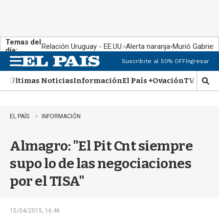
Temas del
Relación Uruguay - EE.UU.
Alerta naranja
Murió Gabriel 
día:
Suscribite al 50% OFF
Ingresar
M
e
Últimas Noticias
Información
El País +
Ovación
TV Show
n
M
u
o
s
t
EL PAÍS
INFORMACIÓN
r
a
Almagro: "El Pit Cnt siempre
r
b
supo lo de las negociaciones
�
s
por el TISA"
q
u
e
d
15/04/2015, 16:46