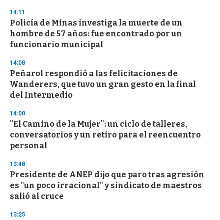
s
14:11
Policía de Minas investiga la muerte de un
hombre de 57 años: fue encontrado por un
funcionario municipal
14:08
Peñarol respondió a las felicitaciones de
Wanderers, que tuvo un gran gesto en la final
del Intermedio
14:00
"El Camino de la Mujer": un ciclo de talleres,
conversatorios y un retiro para el reencuentro
personal
13:48
Presidente de ANEP dijo que paro tras agresión
es "un poco irracional" y sindicato de maestros
salió al cruce
13:25