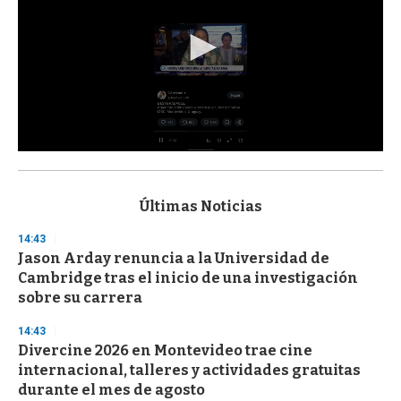
0
s
e
c
Últimas Noticias
o
n
14:43
d
Jason Arday renuncia a la Universidad de
s
o
Cambridge tras el inicio de una investigación
f
sobre su carrera
3
3
s
14:43
e
Divercine 2026 en Montevideo trae cine
c
internacional, talleres y actividades gratuitas
o
n
durante el mes de agosto
d