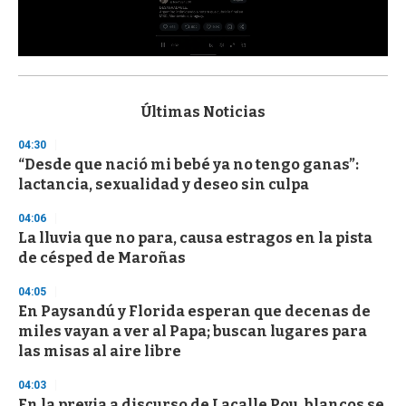
0
s
e
c
Últimas Noticias
o
n
04:30
d
“Desde que nació mi bebé ya no tengo ganas”:
s
o
lactancia, sexualidad y deseo sin culpa
f
3
04:06
3
s
La lluvia que no para, causa estragos en la pista
e
de césped de Maroñas
c
o
04:05
n
d
En Paysandú y Florida esperan que decenas de
s
miles vayan a ver al Papa; buscan lugares para
las misas al aire libre
04:03
En la previa a discurso de Lacalle Pou, blancos se