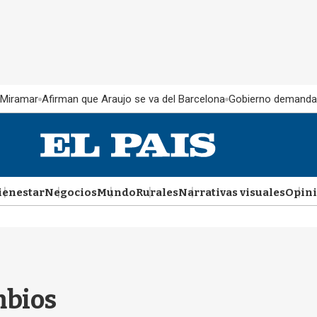
 Miramar
Afirman que Araujo se va del Barcelona
Gobierno demanda
ienestar
Negocios
Mundo
Rurales
Narrativas visuales
Opin
mbios