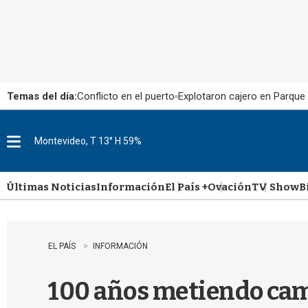
Temas del día:
Conflicto en el puerto
Explotaron cajero en Parque
Montevideo, T 13° H 59%
M
e
n
u
Últimas Noticias
Información
El País +
Ovación
TV Show
B
EL PAÍS
INFORMACIÓN
100 años metiendo ca