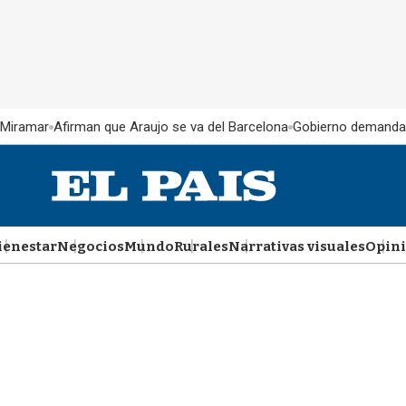
 Miramar
Afirman que Araujo se va del Barcelona
Gobierno demanda
ienestar
Negocios
Mundo
Rurales
Narrativas visuales
Opin