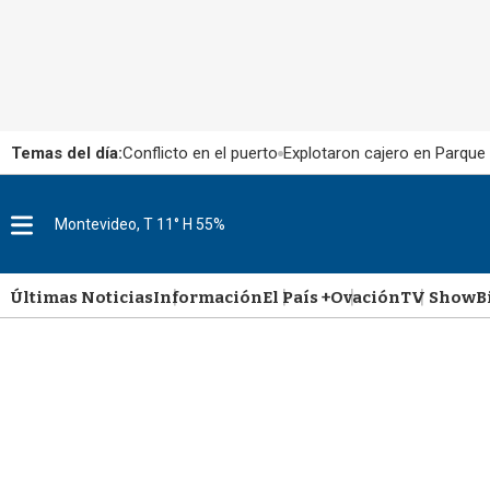
Temas del día:
Conflicto en el puerto
Explotaron cajero en Parque
M
Montevideo, T 11° H 55%
e
n
u
Últimas Noticias
Información
El País +
Ovación
TV Show
B