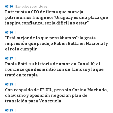
d
s
03:30
Exclusivo suscriptores
Entrevista a CEO de firma que maneja
patrimonios Insigneo: "Uruguay es una plaza que
inspira confianza; sería difícil no estar"
03:30
"Está mejor de lo que pensábamos": la grata
impresión que produjo Rubén Botta en Nacional y
el rol a cumplir
03:27
Paola Botti: su historia de amor en Canal 10, el
romance que desmintió con un famoso y lo que
trató en terapia
03:25
Con respaldo de EE.UU., pero sin Corina Machado,
chavismo y oposición negocian plan de
transición para Venezuela
03:25