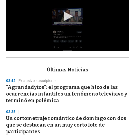
0
s
e
c
Últimas Noticias
o
n
03:42
Exclusivo suscriptores
d
"Agrandadytos": el programa que hizo de las
s
o
ocurrencias infantiles un fenómeno televisivo y
f
terminó en polémica
3
3
s
03:35
e
Un cortometraje romántico de domingo con dos
c
que se destacan en un muy corto lote de
o
n
participantes