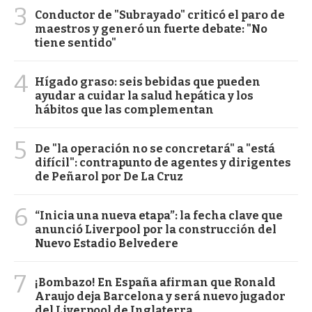
3
Conductor de "Subrayado" criticó el paro de
maestros y generó un fuerte debate: "No
tiene sentido"
4
Hígado graso: seis bebidas que pueden
ayudar a cuidar la salud hepática y los
hábitos que las complementan
5
De "la operación no se concretará" a "está
difícil": contrapunto de agentes y dirigentes
de Peñarol por De La Cruz
6
“Inicia una nueva etapa”: la fecha clave que
anunció Liverpool por la construcción del
Nuevo Estadio Belvedere
7
¡Bombazo! En España afirman que Ronald
Araujo deja Barcelona y será nuevo jugador
del Liverpool de Inglaterra