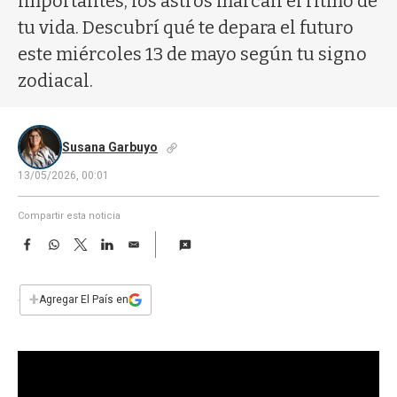
importantes, los astros marcan el ritmo de
a
tu vida. Descubrí qué te depara el futuro
este miércoles 13 de mayo según tu signo
zodiacal.
Susana Garbuyo
13/05/2026, 00:01
Compartir esta noticia
F
W
T
L
E
a
h
w
i
m
c
a
i
n
a
e
t
t
k
i
+
Agregar El País en
b
s
t
e
l
o
A
e
d
o
p
r
I
k
p
n