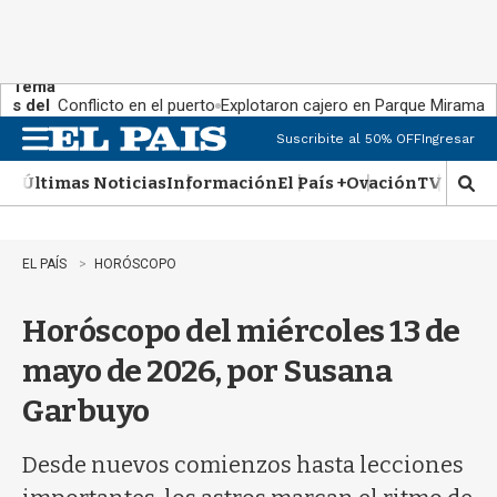
Tema
s del
Conflicto en el puerto
Explotaron cajero en Parque Miramar
día:
Suscribite al 50% OFF
Ingresar
M
e
Últimas Noticias
Información
El País +
Ovación
TV Show
n
M
u
o
s
t
EL PAÍS
HORÓSCOPO
r
a
Horóscopo del miércoles 13 de
r
b
mayo de 2026, por Susana
�
s
Garbuyo
q
u
e
Desde nuevos comienzos hasta lecciones
d