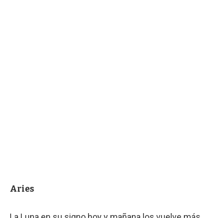
Aries
La Luna en su signo hoy y mañana los vuelve más