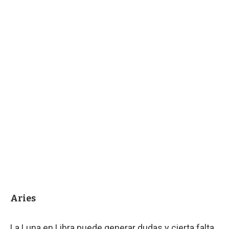
Aries
La Luna en Libra puede generar dudas y cierta falta