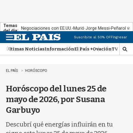
Temas
Negociaciones con EE.UU.
Murió Jorge Messi
Peñarol vs
del día:
Suscribite al 50% OFF
Ingresar
M
e
Últimas Noticias
Información
El País +
Ovación
TV Show
n
M
u
o
s
t
EL PAÍS
HORÓSCOPO
r
a
Horóscopo del lunes 25 de
r
b
mayo de 2026, por Susana
�
s
Garbuyo
q
u
e
Descubrí qué energías influirán en tu
d