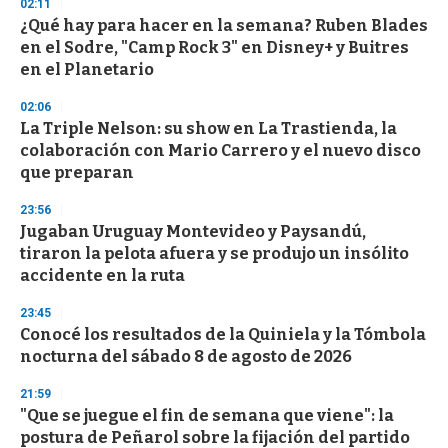
s
02:11
e
¿Qué hay para hacer en la semana? Ruben Blades
c
en el Sodre, "Camp Rock 3" en Disney+ y Buitres
o
n
en el Planetario
d
s
02:06
La Triple Nelson: su show en La Trastienda, la
colaboración con Mario Carrero y el nuevo disco
que preparan
23:56
Jugaban Uruguay Montevideo y Paysandú,
tiraron la pelota afuera y se produjo un insólito
accidente en la ruta
23:45
Conocé los resultados de la Quiniela y la Tómbola
nocturna del sábado 8 de agosto de 2026
21:59
"Que se juegue el fin de semana que viene": la
postura de Peñarol sobre la fijación del partido