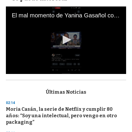
El mal momento de Yanina Gasañol con un hincha argentino en "Subrayado"
0
s
e
c
Últimas Noticias
o
n
02:14
d
Moria Casán, la serie de Netflix y cumplir 80
s
o
años: “Soy una intelectual, pero vengo en otro
f
packaging”
3
3