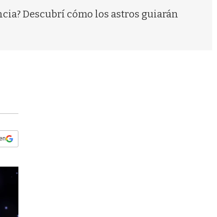
s
ncia? Descubrí cómo los astros guiarán
q
u
e
d
a
 en