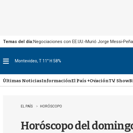
Temas del día:
Negociaciones con EE.UU.
Murió Jorge Messi
Peña
Montevideo, T 11° H 58%
M
e
n
u
Últimas Noticias
Información
El País +
Ovación
TV Show
B
EL PAÍS
HORÓSCOPO
Horóscopo del domingo