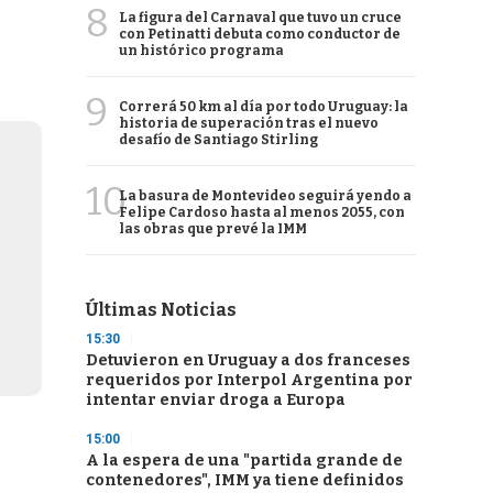
8
La figura del Carnaval que tuvo un cruce
con Petinatti debuta como conductor de
un histórico programa
9
Correrá 50 km al día por todo Uruguay: la
historia de superación tras el nuevo
desafío de Santiago Stirling
10
La basura de Montevideo seguirá yendo a
Felipe Cardoso hasta al menos 2055, con
las obras que prevé la IMM
Últimas Noticias
15:30
Detuvieron en Uruguay a dos franceses
requeridos por Interpol Argentina por
intentar enviar droga a Europa
15:00
A la espera de una "partida grande de
contenedores", IMM ya tiene definidos