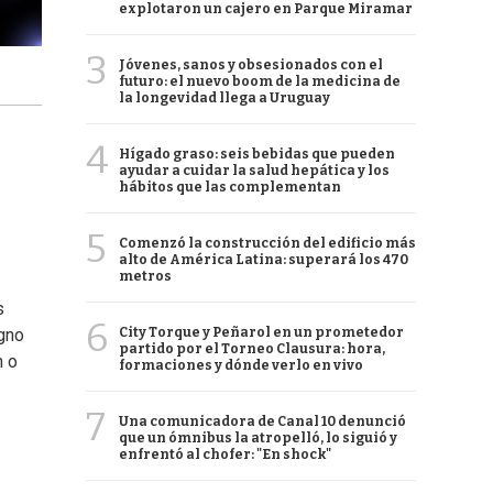
explotaron un cajero en Parque Miramar
3
Jóvenes, sanos y obsesionados con el
futuro: el nuevo boom de la medicina de
la longevidad llega a Uruguay
4
Hígado graso: seis bebidas que pueden
ayudar a cuidar la salud hepática y los
hábitos que las complementan
5
Comenzó la construcción del edificio más
alto de América Latina: superará los 470
metros
s
6
City Torque y Peñarol en un prometedor
gno
partido por el Torneo Clausura: hora,
n o
formaciones y dónde verlo en vivo
7
Una comunicadora de Canal 10 denunció
que un ómnibus la atropelló, lo siguió y
enfrentó al chofer: "En shock"