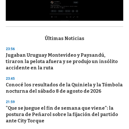
0
s
e
c
Últimas Noticias
o
n
23:56
d
Jugaban Uruguay Montevideo y Paysandú,
s
o
tiraron la pelota afuera y se produjo un insólito
f
accidente en la ruta
3
3
s
23:45
e
Conocé los resultados de la Quiniela y la Tómbola
c
nocturna del sábado 8 de agosto de 2026
o
n
d
21:59
s
"Que se juegue el fin de semana que viene": la
postura de Peñarol sobre la fijación del partido
ante City Torque