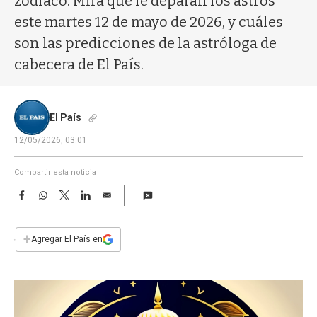
zodíaco. Mirá qué le deparan los astros
a
este martes 12 de mayo de 2026, y cuáles
son las predicciones de la astróloga de
cabecera de El País.
El País
12/05/2026, 03:01
Compartir esta noticia
F
W
T
L
E
a
h
w
i
m
c
a
i
n
a
e
t
t
k
i
+
Agregar El País en
b
s
t
e
l
o
A
e
d
o
p
r
I
k
p
n