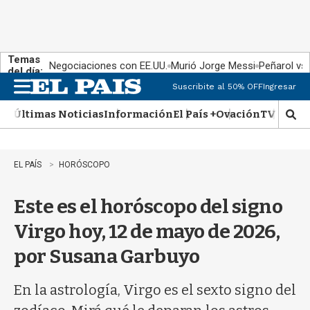
Temas
Negociaciones con EE.UU.
Murió Jorge Messi
Peñarol vs
del día:
Suscribite al 50% OFF
Ingresar
M
e
Últimas Noticias
Información
El País +
Ovación
TV Show
n
M
u
o
s
t
EL PAÍS
HORÓSCOPO
r
a
Este es el horóscopo del signo
r
b
Virgo hoy, 12 de mayo de 2026,
�
s
por Susana Garbuyo
q
u
e
En la astrología, Virgo es el sexto signo del
d