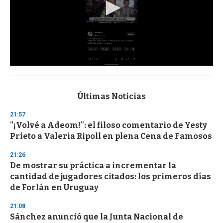
0
s
e
c
Últimas Noticias
o
n
21:57
d
"¡Volvé a Adeom!": el filoso comentario de Yesty
s
o
Prieto a Valeria Ripoll en plena Cena de Famosos
f
3
21:26
3
s
De mostrar su práctica a incrementar la
e
cantidad de jugadores citados: los primeros días
c
de Forlán en Uruguay
o
n
d
21:08
s
Sánchez anunció que la Junta Nacional de