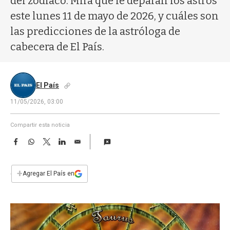
del zodíaco. Mirá qué le deparan los astros
a
este lunes 11 de mayo de 2026, y cuáles son
las predicciones de la astróloga de
cabecera de El País.
El País
11/05/2026, 03:00
Compartir esta noticia
F
W
T
L
E
a
h
w
i
m
c
a
i
n
a
e
t
t
k
i
+
Agregar El País en
b
s
t
e
l
o
A
e
d
o
p
r
I
k
p
n