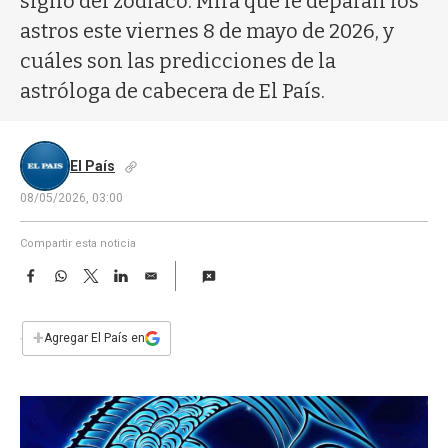
signo del zodíaco. Mirá qué le deparan los
a
astros este viernes 8 de mayo de 2026, y
cuáles son las predicciones de la
astróloga de cabecera de El País.
El País
08/05/2026, 03:00
Compartir esta noticia
F
W
T
L
E
a
h
w
i
m
c
a
i
n
a
e
t
t
k
i
+
Agregar El País en
b
s
t
e
l
o
A
e
d
o
p
r
I
k
p
n