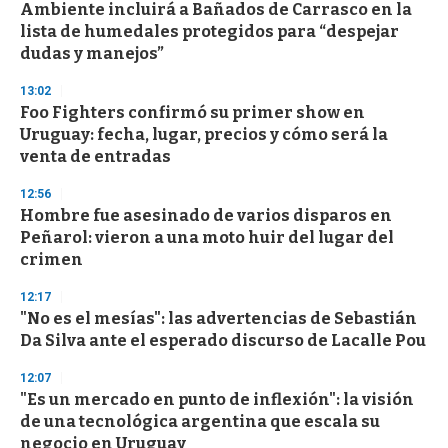
Ambiente incluirá a Bañados de Carrasco en la
s
o
lista de humedales protegidos para “despejar
f
dudas y manejos”
3
3
s
13:02
e
Foo Fighters confirmó su primer show en
c
Uruguay: fecha, lugar, precios y cómo será la
o
n
venta de entradas
d
s
12:56
Hombre fue asesinado de varios disparos en
Peñarol: vieron a una moto huir del lugar del
crimen
12:17
"No es el mesías": las advertencias de Sebastián
Da Silva ante el esperado discurso de Lacalle Pou
12:07
"Es un mercado en punto de inflexión": la visión
de una tecnológica argentina que escala su
negocio en Uruguay