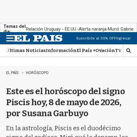
Temas del
Relación Uruguay - EE.UU.
Alerta naranja
Murió Gabriel 
día:
Suscribite al 50% OFF
Ingresar
M
e
Últimas Noticias
Información
El País +
Ovación
TV Show
n
M
u
o
s
t
EL PAÍS
HORÓSCOPO
r
a
Este es el horóscopo del signo
r
b
Piscis hoy, 8 de mayo de 2026,
�
s
por Susana Garbuyo
q
u
e
En la astrología, Piscis es el duodécimo
d