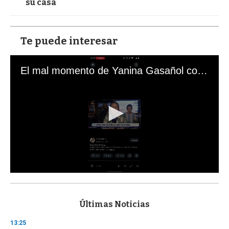
su casa
Te puede interesar
El mal momento de Yanina Gasañol con un hincha argentino en "Subrayado"
0
s
e
c
Últimas Noticias
o
n
13:25
d