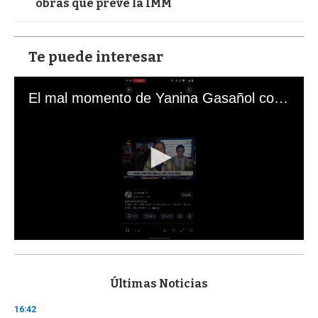
obras que prevé la IMM
Te puede interesar
El mal momento de Yanina Gasañol con un hincha argentino en "Subrayado"
0
s
e
c
Últimas Noticias
o
n
16:42
d