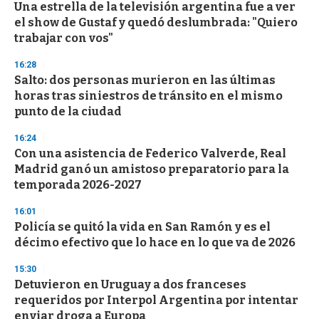
Una estrella de la televisión argentina fue a ver
s
o
el show de Gustaf y quedó deslumbrada: "Quiero
f
trabajar con vos"
3
3
s
16:28
e
Salto: dos personas murieron en las últimas
c
horas tras siniestros de tránsito en el mismo
o
n
punto de la ciudad
d
s
16:24
Con una asistencia de Federico Valverde, Real
Madrid ganó un amistoso preparatorio para la
temporada 2026-2027
16:01
Policía se quitó la vida en San Ramón y es el
décimo efectivo que lo hace en lo que va de 2026
15:30
Detuvieron en Uruguay a dos franceses
requeridos por Interpol Argentina por intentar
enviar droga a Europa