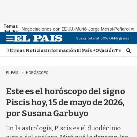
Temas
Negociaciones con EE.UU.
Murió Jorge Messi
Peñarol vs
del día:
Suscribite al 50% OFF
Ingresar
M
e
Últimas Noticias
Información
El País +
Ovación
TV Show
n
M
u
o
s
t
EL PAÍS
HORÓSCOPO
r
a
Este es el horóscopo del signo
r
b
Piscis hoy, 15 de mayo de 2026,
�
s
por Susana Garbuyo
q
u
e
En la astrología, Piscis es el duodécimo
d