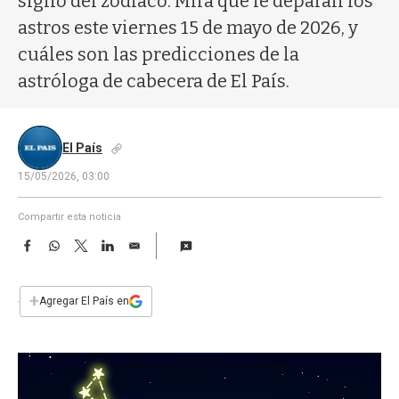
signo del zodíaco. Mirá qué le deparan los
a
astros este viernes 15 de mayo de 2026, y
cuáles son las predicciones de la
astróloga de cabecera de El País.
El País
15/05/2026, 03:00
Compartir esta noticia
F
W
T
L
E
a
h
w
i
m
c
a
i
n
a
e
t
t
k
i
+
Agregar El País en
b
s
t
e
l
o
A
e
d
o
p
r
I
k
p
n